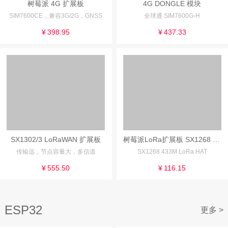
树莓派 4G 扩展板
4G DONGLE 模块
SIM7600CE，兼容3G/2G，GNSS
全球通 SIM7600G-H
¥
398.95
¥
437.33
SX1302/3 LoRaWAN 扩展板
树莓派LoRa扩展板 SX1268 433MHz频段 UART控制接口
传输远，节点容量大，多信道
SX1268 433M LoRa HAT
¥
555.50
¥
116.15
ESP32
更多 >