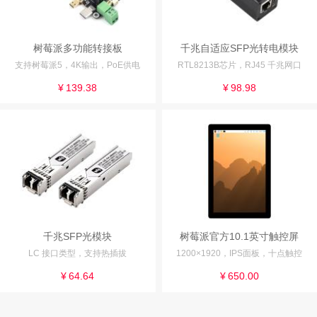
树莓派多功能转接板
千兆自适应SFP光转电模块
支持树莓派5，4K输出，PoE供电
RTL8213B芯片，RJ45 千兆网口
¥
139.38
¥
98.98
千兆SFP光模块
树莓派官方10.1英寸触控屏
LC 接口类型，支持热插拔
1200×1920，IPS面板，十点触控
¥
64.64
¥
650.00