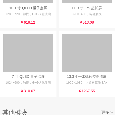
10.1 寸 QLED 量子点屏
11.9 寸 IPS 超长屏
1280×720，触摸，G+G钢化玻璃
320×1480，电容触摸
¥
618.12
¥
513.08
7 寸 QLED 量子点屏
13.3寸一体机触控高清屏
1024×600，触摸，G+G钢化玻璃
1920×1080，内置树莓派 3A+
¥
310.07
¥
1267.55
其他模块
更多 >