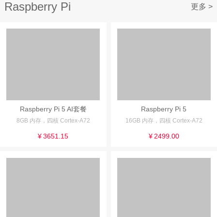
Raspberry Pi
更多 >
Raspberry Pi 5 AI套餐
Raspberry Pi 5
8GB 内存，四核 Cortex-A72
16GB 内存，四核 Cortex-A72
¥
3651.15
¥
2499.00