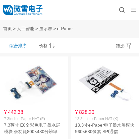
首页
>
人工智能
>
显示屏
>
e-Paper
综合排序
价格
筛选
¥ 442.38
¥ 828.20
7.3inch e-Paper HAT (E)
13.3inch e-Paper HAT (K)
7.3英寸 E6全彩色电子墨水屏
13.3寸e-Paper电子墨水屏模块
模块 低功耗800×480分辨率
960×680像素 SPI通信
SPI通信接口