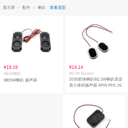
显示屏
>
配件
>
喇叭
查看选型
¥19.19
¥14.14
8Ω 2W Speaker
8欧5W喇叭
2030腔体喇叭8Ω 2W喇叭高音
8欧5W喇叭 扬声器
质小体积扬声器 4PIN PH1.25
接口