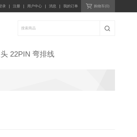
登录
|
注册
|
用户中心
|
消息
|
我的订单
购物车(0)
头 22PIN 弯排线