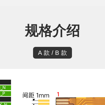
规格介绍
A 款 / B 款