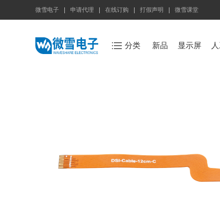
微雪电子
|
申请代理
|
在线订购
|
打假声明
|
微雪课堂
分类
新品
显示屏
人