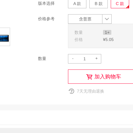
版本选择
A 款
B 款
C 款
价格参考
含普票
数量
1+
价格
¥5
.05
-
+
数量
加入购物车
7天无理由退换