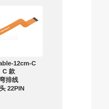
able-12cm-C
C 款
弯排线
头 22PIN