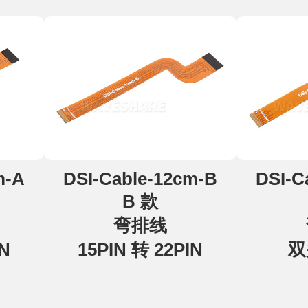
m-A
DSI-Cable-12cm-B
DSI-C
B 款
弯排线
IN
15PIN 转 22PIN
双