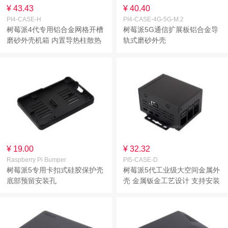
¥ 43.43
¥ 40.40
PI4-CASE-H
PI4-CASE-4G-5G-M.2
树莓派4代专用铝合金网格开槽
树莓派5G通信扩展板铝合金导
磨砂外壳机箱 内置导热柱散热
轨式磨砂外壳
¥ 19.00
¥ 32.32
Raspberry Pi Bumper
PI5-CASE-D
树莓派5专用卡扣式硅胶保护壳
树莓派5代工业级大空间金属外
底部预留安装孔
壳 金属钣金工艺设计 支持安装
官方散热器 Pi 5外壳D型 支持
导轨和壁挂