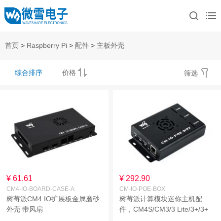
首页
>
Raspberry Pi
>
配件
>
主板外壳
综合排序
价格
筛选
¥ 61.61
¥ 292.90
CM4-IO-BOARD-CASE-A
CM-IO-POE-BOX
树莓派CM4 IO扩展板金属磨砂
树莓派计算模块迷你主机配
外壳 带风扇
件，CM4S/CM3/3 Lite/3+/3+
Lite适用