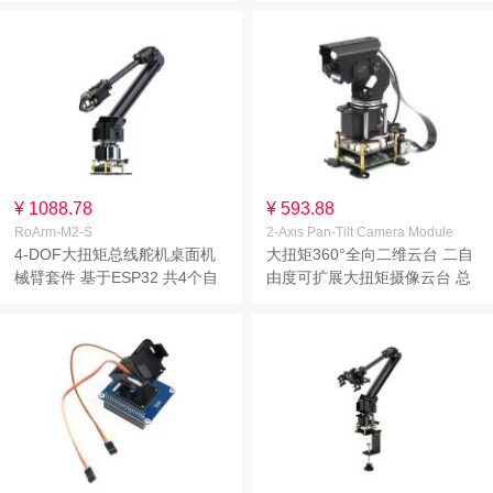
¥ 1088.78
¥ 593.88
RoArm-M2-S
2-Axis Pan-Tilt Camera Module
4-DOF大扭矩总线舵机桌面机
大扭矩360°全向二维云台 二自
械臂套件 基于ESP32 共4个自
由度可扩展大扭矩摄像云台 总
由度 支持灵活扩展和二次开发
线舵机驱动 基于通用机器人驱
无线控制
动板 多种扩展方式 适用于树莓
派4B/5