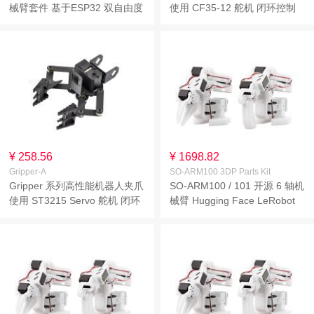
械臂套件 基于ESP32 双自由度
使用 CF35-12 舵机 闭环控制
手腕关节 支持灵活扩展和二次
实时保护 隔离柱灵活可调
开发 无线控制 采用全金属总线
舵机
¥ 258.56
¥ 1698.82
Gripper-A
SO-ARM100 3DP Parts Kit
Gripper 系列高性能机器人夹爪
SO-ARM100 / 101 开源 6 轴机
使用 ST3215 Servo 舵机 闭环
械臂 Hugging Face LeRobot
控制 实时保护 隔离柱灵活可调
原生支持 高扭矩总线舵机 光敏
树脂 3D 打印结构件