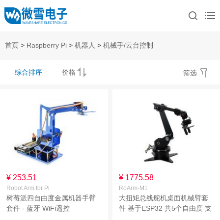
首页
>
Raspberry Pi
>
机器人
>
机械手/云台控制
综合排序
价格
筛选
¥ 253.51
¥ 1775.58
Robot Arm for Pi
RoArm-M1
树莓派四自由度金属机器手臂
大扭矩总线舵机桌面机械臂套
套件 - 蓝牙 WiFi遥控
件 基于ESP32 共5个自由度 支
持无线控制