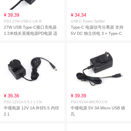
¥ 39.39
¥ 34.34
PSU-27W-USB-C-UK-B
USB-C Power Splitter
27W USB Type-C接口充电器
Type-C 电源信号分离器 支持
1.2米线长英规电源PD电源 适
5V DC 独立供电 3 × Type-C
用于树莓派5代
母口 防反向供电 稳定通信 铝
合金外壳 带指示灯
¥ 36.36
¥ 39.39
PSU-12V1A-5.5-2.1-CN
PSU-5V3A-MICRO-CN
中规电源 12V 1A 外径5.5 内径
中规电源 5V 3A Micro USB 插
2.1
孔