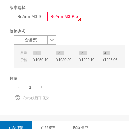
版本选择
RoArm-M3-S
RoArm-M3-Pro
价格参考
含普票
数量
1+
2+
3+
4+
价格
¥1959
.40
¥1939
.20
¥1929
.10
¥1925
.06
数量
-
+
7天无理由退换
产品详情
产品资料
配置清单