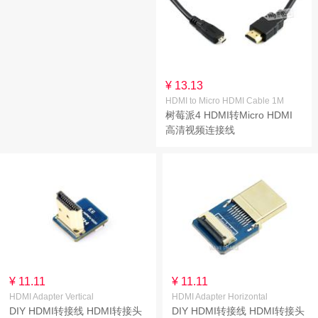
¥ 13.13
HDMI to Micro HDMI Cable 1M
树莓派4 HDMI转Micro HDMI
高清视频连接线
¥ 11.11
¥ 11.11
HDMI Adapter Vertical
HDMI Adapter Horizontal
DIY HDMI转接线 HDMI转接头
DIY HDMI转接线 HDMI转接头