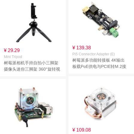
计
¥ 139.38
¥ 29.29
Pi5 Connector Adapter (E)
Mini Tripod
树莓派多功能转接板 4K输出
树莓派相机手持自拍小三脚架
板载PoE供电与PCIE转M.2接
摄像头迷你三脚架 360°旋转视
口电路 支持树莓派5和NVMe硬
频拍摄 黑色轻型便携户外单反
盘协议
微单通用支架三角架
¥ 109.08