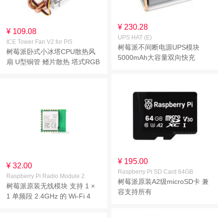
¥ 230.28
¥ 109.08
UPS HAT (E)
ICE Tower Fan V2 for Pi5
树莓派不间断电源UPS模块
树莓派卧式小冰塔CPU散热风
5000mAh大容量双向快充
扇 U型铜管 鳍片散热 塔式RGB
5V6A大电流 板载弹簧顶针带4
炫彩风扇 树莓派5 适用
节21700电池
¥ 195.00
¥ 32.00
Raspberry Pi SD Card 64GB
Raspberry Pi Radio Module 2
树莓派原装A2级microSD卡 兼
树莓派原装无线模块 支持 1 ×
容支持所有
1 单频段 2.4GHz 的 Wi-Fi 4
microSDHC/microSDXC设备
(802.11n) 与 Bluetooth 5.2 板
载 2.4GHz 天线 邮票孔接口设