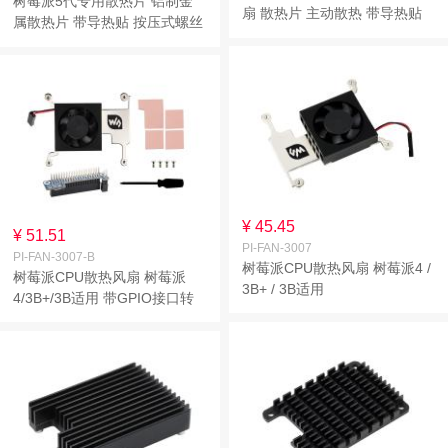
树莓派5代专用散热片 铝制金
扇 散热片 主动散热 带导热贴
属散热片 带导热贴 按压式螺丝
B型
固定
¥ 45.45
¥ 51.51
PI-FAN-3007
PI-FAN-3007-B
树莓派CPU散热风扇 树莓派4 /
树莓派CPU散热风扇 树莓派
3B+ / 3B适用
4/3B+/3B适用 带GPIO接口转
接板