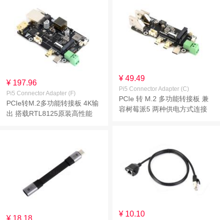
¥ 49.49
¥ 197.96
Pi5 Connector Adapter (C)
Pi5 Connector Adapter (F)
PCIe 转 M.2 多功能转接板 兼
PCIe转M.2多功能转接板 4K输
容树莓派5 两种供电方式连接
出 搭载RTL8125原装高性能
更加方便 支持双4K输出
2.5G网卡 支持Raspberry Pi
OS免驱动、联网和 PoE 以太
网供电
¥ 10.10
¥ 18.18