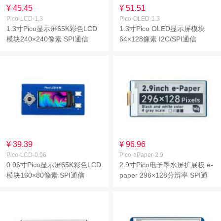
¥ 45.45
¥ 51.51
Pico-LCD-1.3
Pico-OLED-1.3
1.3寸Pico显示屏65K彩色LCD
1.3寸Pico OLED显示屏模块
模块240×240像素 SPI通信
64×128像素 I2C/SPI通信
¥ 39.39
¥ 96.96
Pico-LCD-0.96
Pico-ePaper-2.9
0.96寸Pico显示屏65K彩色LCD
2.9寸Pico电子墨水屏扩展板 e-
模块160×80像素 SPI通信
paper 296×128分辨率 SPI通
信