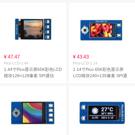
¥ 47.47
¥ 43.43
Pico-LCD-1.44
Pico-LCD-1.14
1.44寸Pico显示屏65K彩色LCD
1.14寸Pico 65K彩色显示屏
模块128×128像素 SPI通信
LCD模块240×135像素 SPI通
信