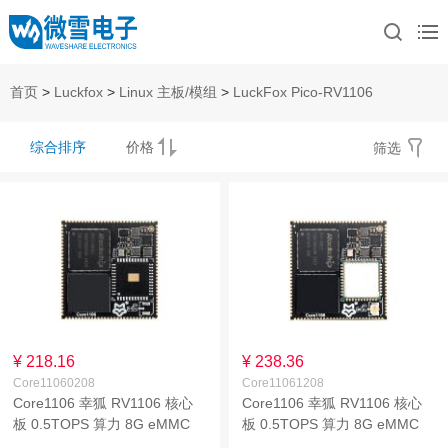
首页
>
Luckfox
>
Linux 主板/模组
>
LuckFox Pico-RV1106
综合排序
价格
筛选
¥ 218.16
¥ 238.36
Core11060208
Core11061208
Core1106 幸狐 RV1106 核心
Core1106 幸狐 RV1106 核心
板 0.5TOPS 算力 8G eMMC
板 0.5TOPS 算力 8G eMMC
集成 ARM Cortex-A7/RISC-V
集成 ARM Cortex-A7/RISC-V