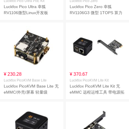
Luckfox Pico Ultra PoE Kit
Luckfox Pico Zero
Luckfox Pico Ultra 幸狐
Luckfox Pico Zero 幸狐
RV1106微型Linux开发板
RV1106G3 微型 1TOPS 算力
1TOPS算力8G eMMC 集成
Linux 开发板 8G eMMC 带无
ARM Cortex-A7/RISC-V
线模组
MCU/NPU/ISP等处理器 带PoE
¥ 230.28
¥ 370.67
Luckfox PicoKVM Base Lite
Luckfox PicoKVM Lite Kit
Luckfox PicoKVM Base Lite 无
Luckfox PicoKVM Lite Kit 无
eMMC/外壳/屏幕 轻量级
eMMC 远程运维工具 带电源拓
IPKVM远程运维工具 支持
展板/触控屏/外壳 支持BIOS与
BIOS/UEFI重装系统
物理电源控制