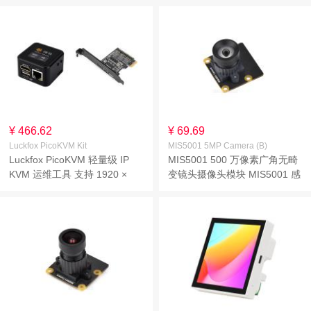
支持输出 HID 信号控制设备
支持输出 HID 信号控制设备
¥ 466.62
¥ 69.69
Luckfox PicoKVM Kit
MIS5001 5MP Camera (B)
Luckfox PicoKVM 轻量级 IP
MIS5001 500 万像素广角无畸
KVM 运维工具 支持 1920 ×
变镜头摄像头模块 MIS5001 感
1080@60fps HDMI 视频输入
光芯片 高灵敏度低暗电流 兼容
支持输出 HID 信号控制设备 可
搭载 RV1106 芯片的 Luckfox
实现远程电源控制
Pico 系列主板