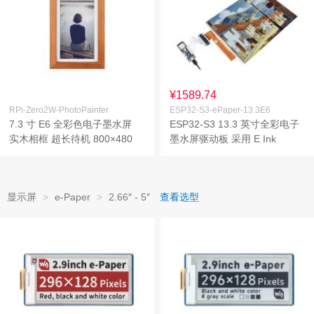
¥1589.74
RPi-Zero2W-PhotoPainter
ESP32-S3-ePaper-13.3E6
7.3 寸 E6 全彩色电子墨水屏
ESP32-S3 13.3 英寸全彩电子
实木相框 超长待机 800×480
墨水屏驱动板 采用 E Ink
分辨率 含 Raspberry Pi Zero 2
Spectra 6 (E6) 技术 板载音频
WHC
编解码芯片 支持 Wi-Fi 和 BLE
5
显示屏
>
e-Paper
>
2.66″ - 5″
查看选型