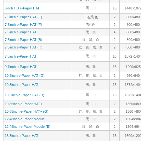
黑、白
6inch HD e-Paper HAT
16
1448×107
7.3inch e-Paper HAT (E)
E6全彩色
2
800×480
7.3inch e-Paper HAT (F)
7彩色
2
800×480
7.5inch e-Paper HAT
黑、白
4
800×480
7.5inch e-Paper HAT (B)
红、黑、白
2
800×480
7.5inch e-Paper HAT (H)
红、黄、黑、白
2
800×480
黑、白
7.8inch e-Paper HAT
16
1872×140
黑、白
9.7inch e-Paper HAT
16
1200×825
10.2inch e-Paper HAT (G)
红、黄、黑、白
2
960×640
黑、白
10.3inch e-Paper HAT
16
1872×140
黑、白
10.3inch e-Paper HAT (D)
16
1872×140
10.85inch e-Paper HAT+
黑、白
2
1360×480
10.85inch e-Paper HAT+ (G)
红、黄、黑、白
2
1360×480
12.48inch e-Paper Module
黑、白
2
1304×984
12.48inch e-Paper Module (B)
红、黑、白
2
1304×984
黑、白
13.3inch e-Paper HAT
16
1600×120