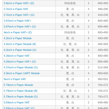
3.6inch e-Paper HAT+ (E)
E6全彩色
2
600×400
3.7inch e-Paper HAT
黑、白
4
480×280
3.7inch e-Paper HAT+ (G)
红、黄、黑、白
2
416×240
3.97inch e-Paper HAT+
黑、白
4
800×480
3.97inch e-Paper HAT+ (G)
红、黄、黑、白
2
800×480
4inch e-Paper HAT+ (E)
E6全彩色
2
600×400
4.2inch e-Paper Module
黑、白
4
400×300
4.2inch e-Paper Module (B)
红、黑、白
2
400×300
4.2inch e-Paper Module (G)
红、黄、黑、白
2
400×300
4.26inch e-Paper HAT
黑、白
4
800×480
4.26inch e-Paper HAT+ (G)
红、黄、黑、白
2
800×480
4.37inch e-Paper Module (G)
红、黄、黑、白
2
512×368
4.3inch e-Paper UART Module
黑、白
4
800×600
5inch e-Paper HAT
黑、白
2
960×552
5.79inch e-Paper Module
黑、白
4
792×272
5.79inch e-Paper Module (B)
红、黑、白
2
792×272
5.79inch e-Paper Module (G)
红、黄、黑、白
2
792×272
5.83inch e-Paper HAT
黑、白
2
648×480
5.83inch e-Paper HAT (G)
红、黄、黑、白
2
648×480