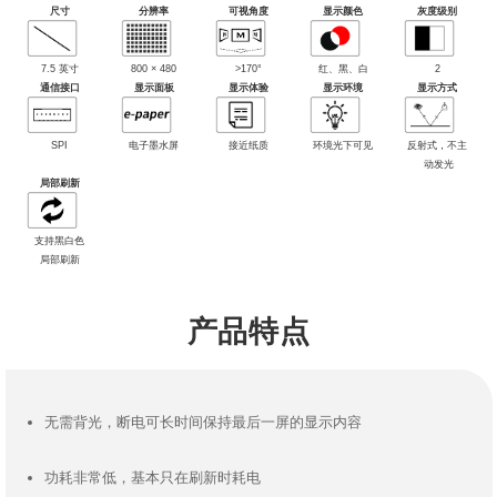
尺寸
分辨率
可视角度
显示颜色
灰度级别
7.5 英寸
800 × 480
>170°
红、黑、白
2
通信接口
显示面板
显示体验
显示环境
显示方式
SPI
电子墨水屏
接近纸质
环境光下可见
反射式，不主
动发光
局部刷新
支持黑白色
局部刷新
产品特点
无需背光，断电可长时间保持最后一屏的显示内容
功耗非常低，基本只在刷新时耗电