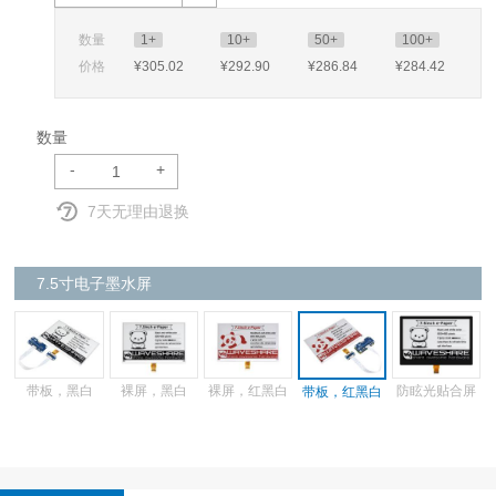
数量
1+
10+
50+
100+
价格
¥305
.02
¥292
.90
¥286
.84
¥284
.42
数量
-
+
7天无理由退换
7.5寸电子墨水屏
带板，黑白
裸屏，黑白
裸屏，红黑白
防眩光贴合屏
带板，红黑白