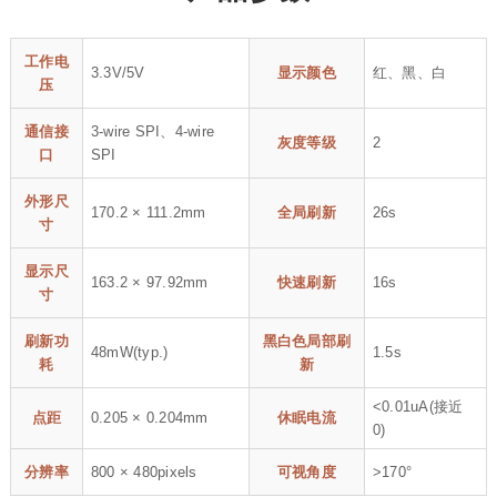
工作电
3.3V/5V
显示颜色
红、黑、白
压
通信接
3-wire SPI、4-wire
灰度等级
2
口
SPI
外形尺
170.2 × 111.2mm
全局刷新
26s
寸
显示尺
163.2 × 97.92mm
快速刷新
16s
寸
刷新功
黑白色局部刷
48mW(typ.)
1.5s
耗
新
<0.01uA(接近
点距
0.205 × 0.204mm
休眠电流
0)
分辨率
800 × 480pixels
可视角度
>170°