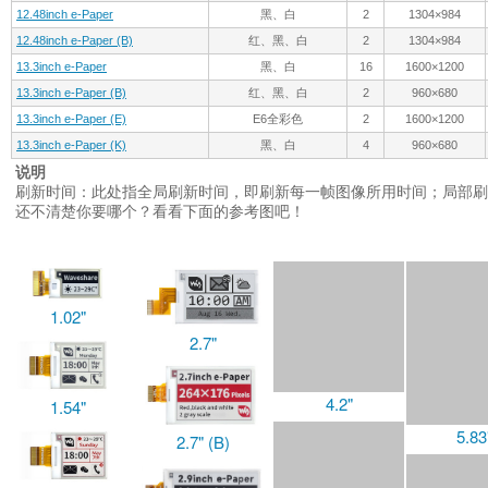
12.48inch e-Paper
黑、白
2
1304×984
12.48inch e-Paper (B)
红、黑、白
2
1304×984
13.3inch e-Paper
黑、白
16
1600×1200
13.3inch e-Paper (B)
红、黑、白
2
960×680
13.3inch e-Paper (E)
E6全彩色
2
1600×1200
13.3inch e-Paper (K)
黑、白
4
960×680
说明
刷新时间：此处指全局刷新时间，即刷新每一帧图像所用时间；局部刷
还不清楚你要哪个？看看下面的参考图吧！
1.02"
2.7"
4.2"
1.54"
5.83
2.7" (B)