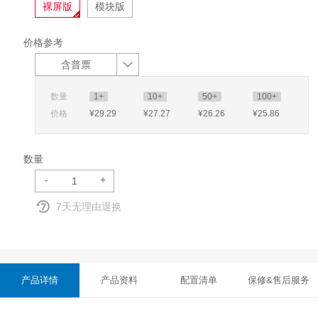
裸屏版
模块版
价格参考
含普票
数量
1+
10+
50+
100+
价格
¥29
.29
¥27
.27
¥26
.26
¥25
.86
数量
-
+
7天无理由退换
产品详情
产品资料
配置清单
保修&售后服务