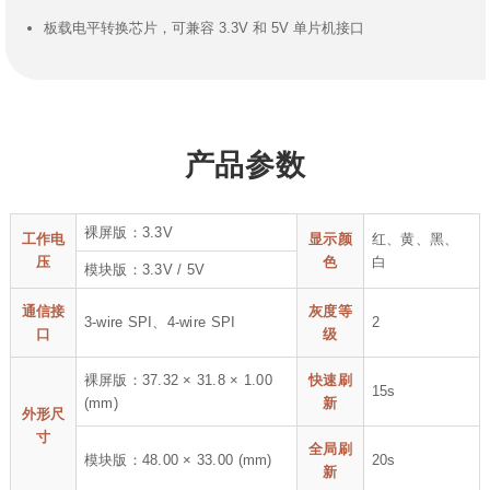
板载电平转换芯片，可兼容 3.3V 和 5V 单片机接口
产品参数
裸屏版：3.3V
工作电
显示颜
红、黄、黑、
压
色
白
模块版：3.3V / 5V
通信接
灰度等
3-wire SPI、4-wire SPI
2
口
级
裸屏版：37.32 × 31.8 × 1.00
快速刷
15s
(mm)
新
外形尺
寸
全局刷
模块版：48.00 × 33.00 (mm)
20s
新