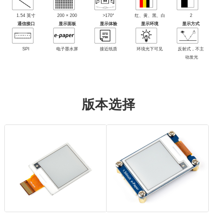
1.54 英寸
200 × 200
>170°
红、黄、黑、白
2
通信接口
显示面板
显示体验
显示环境
显示方式
SPI
电子墨水屏
接近纸质
环境光下可见
反射式，不主
动发光
版本选择