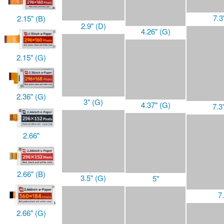
3.5" (G)
2.15" (B)
4.37" (G)
3.52"
2.15" (G)
7.3
5"
3.52"(B)
2.36" (G)
2.66"
7.
3.6"(E)
5.65" (F)
2.66" (B)
5.79"
3.7"
7.5"
2.66" (G)