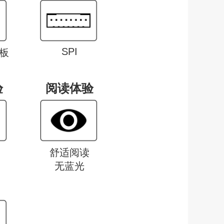
SPI
板
验
阅读体验
舒适阅读
无蓝光