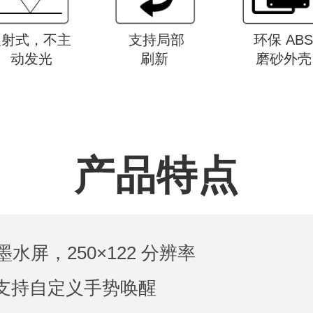
反射式，不主
支持局部
环保 AB
动发光
刷新
磨砂外壳
产品特点
摸墨水屏，250×122 分辨率
控，支持自定义手势唤醒