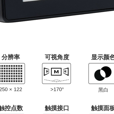
分辨率
可视角度
显示颜
250 × 122
>170°
黑白
触控点数
触摸接口
触摸面