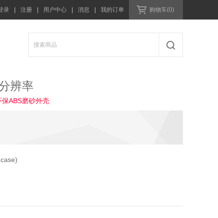
登录
|
注册
|
用户中心
|
消息
|
我的订单
购物车(0)
2分辨率
保ABS磨砂外壳
 case)