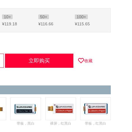
10+
50+
100+
¥119
.18
¥116
.66
¥115
.65
立即购买
收藏
带板，黑白
裸屏，红黑白
带板，红黑白