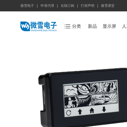
微雪电子
|
申请代理
|
在线订购
|
打假声明
|
微雪课堂
分类
新品
显示屏
人