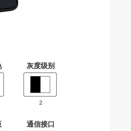
色
灰度级别
2
板
通信接口