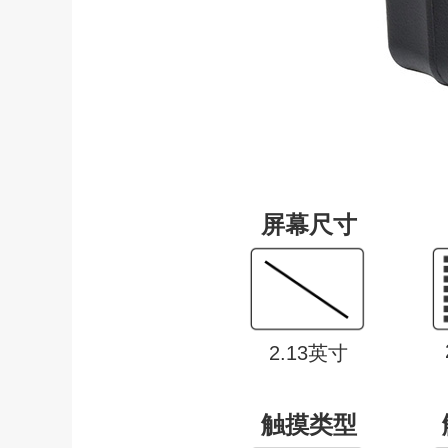
屏幕尺寸
2.13英寸
触摸类型