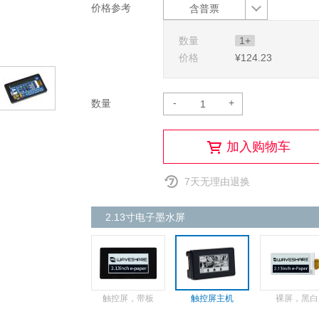
价格参考
含普票
数量
1+
价格
¥124
.23
-
+
数量
加入购物车
7天无理由退换
2.13寸电子墨水屏
触控屏，带板
触控屏主机
裸屏，黑白