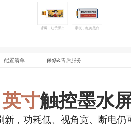
裸屏，红黄黑白
带板，红黄黑白
配置清单
保修&售后服务
3 英寸
触控墨水
刷新，功耗低、视角宽、断电仍