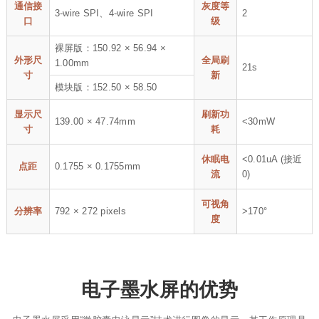
通信接
灰度等
3-wire SPI、4-wire SPI
2
口
级
裸屏版：150.92 × 56.94 ×
外形尺
全局刷
1.00mm
21s
寸
新
模块版：152.50 × 58.50
显示尺
刷新功
139.00 × 47.74mm
<30mW
寸
耗
休眠电
<0.01uA (接近
点距
0.1755 × 0.1755mm
流
0)
可视角
分辨率
792 × 272 pixels
>170°
度
电子墨水屏的优势