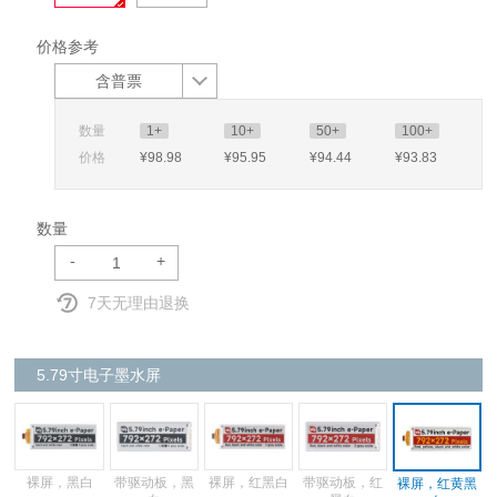
价格参考
含普票
数量
1+
10+
50+
100+
价格
¥98
.98
¥95
.95
¥94
.44
¥93
.83
数量
-
+
7天无理由退换
5.79寸电子墨水屏
裸屏，黑白
带驱动板，黑
裸屏，红黑白
带驱动板，红
裸屏，红黄黑