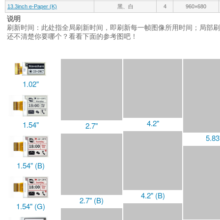
13.3inch e-Paper (K)
黑、白
4
960×680
说明
刷新时间：此处指全局刷新时间，即刷新每一帧图像所用时间；局部刷
还不清楚你要哪个？看看下面的参考图吧！
1.02"
2.7"
4.2"
1.54"
5.83
2.7" (B)
1.54" (B)
2.9"
4.2" (B)
1.54" (G)