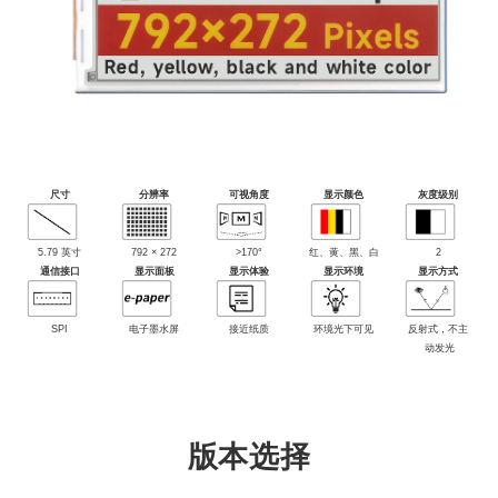
尺寸
分辨率
可视角度
显示颜色
灰度级别
5.79 英寸
792 × 272
>170°
红、黄、黑、白
2
通信接口
显示面板
显示体验
显示环境
显示方式
SPI
电子墨水屏
接近纸质
环境光下可见
反射式，不主
动发光
版本选择