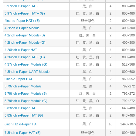
4.26inch e-Paper HAT+ (G)
红、黄、黑、白
2
800×480
4.37inch e-Paper Module (G)
红、黄、黑、白
2
512×368
4.3inch e-Paper UART Module
黑、白
4
800×600
5inch e-Paper HAT
黑、白
2
960×552
5.79inch e-Paper Module
黑、白
4
792×272
5.79inch e-Paper Module (B)
红、黑、白
2
792×272
5.79inch e-Paper Module (G)
红、黄、黑、白
2
792×272
5.83inch e-Paper HAT
黑、白
2
648×480
5.83inch e-Paper HAT (G)
红、黄、黑、白
2
648×480
黑、白
6inch HD e-Paper HAT
16
1448×107
7.3inch e-Paper HAT (E)
E6全彩色
2
800×480
7.3inch e-Paper HAT (F)
7彩色
2
800×480
7.5inch e-Paper HAT
黑、白
4
800×480
7.5inch e-Paper HAT (B)
红、黑、白
2
800×480
7.5inch e-Paper HAT (H)
红、黄、黑、白
2
800×480
黑、白
7.8inch e-Paper HAT
16
1872×140
黑、白
9.7inch e-Paper HAT
16
1200×825
10.2inch e-Paper HAT (G)
红、黄、黑、白
2
960×640