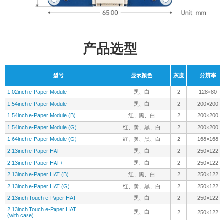
1.02inch e-Paper Module
黑、白
2
128×80
1.54inch e-Paper Module
黑、白
2
200×200
1.54inch e-Paper Module (B)
红、黑、白
2
200×200
1.54inch e-Paper Module (G)
红、黄、黑、白
2
200×200
1.64inch e-Paper Module (G)
红、黄、黑、白
2
168×168
2.13inch e-Paper HAT
黑、白
2
250×122
2.13inch e-Paper HAT+
黑、白
2
250×122
2.13inch e-Paper HAT (B)
红、黑、白
2
250×122
2.13inch e-Paper HAT (G)
红、黄、黑、白
2
250×122
2.13inch Touch e-Paper HAT
黑、白
2
250×122
2.13inch Touch e-Paper HAT
黑、白
2
250×122
(with case)
2.15inch e-Paper HAT+ (B)
红、黑、白
2
296×160
2.15inch e-Paper HAT+ (G)
红、黄、黑、白
2
296×160
2.36inch e-Paper Module (G)
红、黄、黑、白
2
296×168
2.66inch e-Paper Module
黑、白
2
296×152
2.66inch e-Paper Module (B)
红、黑、白
2
296×152
2.66inch e-Paper Module (G)
红、黄、黑、白
2
360×184
2.7inch e-Paper HAT
黑、白
4
264×176
2.7inch e-Paper HAT (B)
红、黑、白
2
264×176