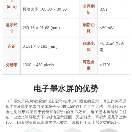
寸
(mm)
全局刷
模块大小：65.00 × 30.50
3.5s
新
显示尺
刷新功
259.76 × 91.68 (mm)
<50mW
寸
耗
休眠电
<0.01uA (接近
点距
0.191 × 0.191 (mm)
流
0)
可视角
分辨率
1360 × 480 pixels
>170°
度
电子墨水屏的优势
电子墨水屏采用“微胶囊电泳显示”技术进行图像的显示，其工作原理是
悬浮在液体中的带电纳米粒子受到电场的作用而产生迁移，在环境光下
通过反射形成接近于传统印刷纸张的显示效果。电子墨水屏能够在灯
光、自然光等环境光下清晰地显示画面，无需背光，可视角度几乎达到
180°。因其媲美传统纸张的显示效果，常被用于阅读器之类的应用。