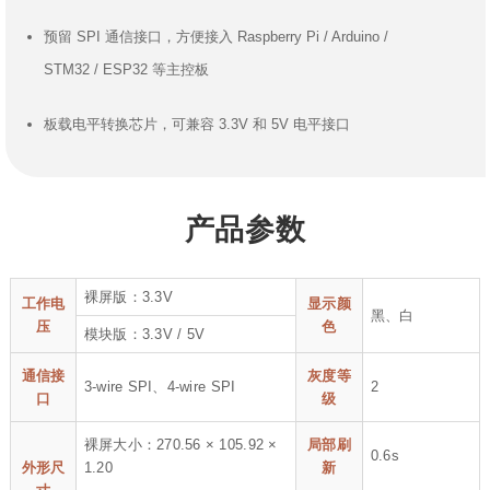
预留 SPI 通信接口，方便接入 Raspberry Pi / Arduino /
STM32 / ESP32 等主控板
板载电平转换芯片，可兼容 3.3V 和 5V 电平接口
产品参数
裸屏版：3.3V
工作电
显示颜
黑、白
压
色
模块版：3.3V / 5V
通信接
灰度等
3-wire SPI、4-wire SPI
2
口
级
裸屏大小：270.56 × 105.92 ×
局部刷
0.6s
外形尺
1.20
新