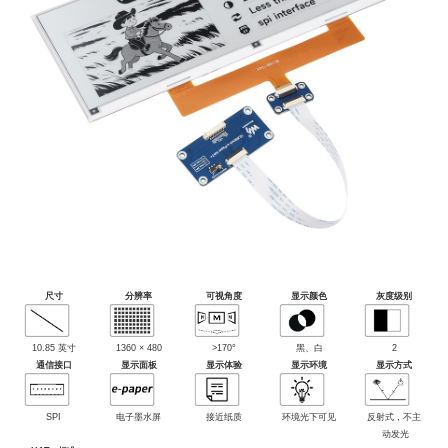
尺寸
分辨率
可视角度
显示颜色
灰度级别
10.85 英寸
1360 × 480
>170°
黑、白
2
通信接口
显示面板
显示体验
显示环境
显示方式
SPI
电子墨水屏
接近纸质
环境光下可见
反射式，不主
动发光