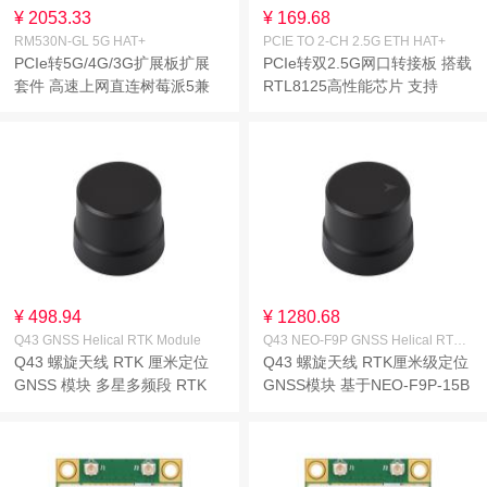
¥ 2053.33
¥ 169.68
RM530N-GL 5G HAT+
PCIE TO 2-CH 2.5G ETH HAT+
PCIe转5G/4G/3G扩展板扩展
PCIe转双2.5G网口转接板 搭载
套件 高速上网直连树莓派5兼
RTL8125高性能芯片 支持
容3042/3052封装移远5G模组
Raspberry Pi
多系统兼容
OS/Ubuntu/OpenWrt 等系统
¥ 498.94
¥ 1280.68
Q43 GNSS Helical RTK Module
Q43 NEO-F9P GNSS Helical RTK Module
Q43 螺旋天线 RTK 厘米定位
Q43 螺旋天线 RTK厘米级定位
GNSS 模块 多星多频段 RTK
GNSS模块 基于NEO-F9P-15B
厘米级高精度定位 内置地磁传
多星多频段 内置地磁传感器
感器 支持多重卫星系统