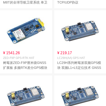
M8T的全球导航卫星系统 单卫
TCP/UDP协议
星授时特性
¥ 1541.26
¥ 219.17
ZED-F9P GPS-RTK HAT
LC29H(AA) GPS HAT
树莓派ZED-F9P厘米级GNSS
LC29H系列树莓派双频GPS模
扩展板 多频RTK差分GPS模块
块 双频L1+L5定位技术 GNSS
扩展板 AA版本 带GNSS有源定
位天线