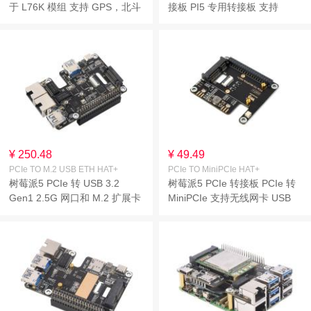
于 L76K 模组 支持 GPS，北斗
接板 PI5 专用转接板 支持
(BDS)，GLONASS 和 QZSS
Raspberry Pi OS 免驱动 即插
多重卫星系统 支持 A-GNSS 功
即用
能 pico2
¥ 250.48
¥ 49.49
PCIe TO M.2 USB ETH HAT+
PCIe TO MiniPCIe HAT+
树莓派5 PCIe 转 USB 3.2
树莓派5 PCIe 转接板 PCIe 转
Gen1 2.5G 网口和 M.2 扩展卡
MiniPCIe 支持无线网卡 USB
PI 5 专用 支持 NVMe 硬盘协议
蓝牙 免驱 即插即用 高速上网
扩展 2 路 USB 3.2 接口和 2路
直连树莓派 5
2.5G 网口 HAT+ 标准 高速读
写 免驱动即插即用