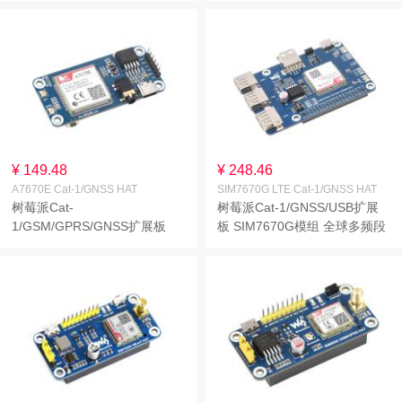
¥ 149.48
¥ 248.46
A7670E Cat-1/GNSS HAT
SIM7670G LTE Cat-1/GNSS HAT
树莓派Cat-
树莓派Cat-1/GNSS/USB扩展
1/GSM/GPRS/GNSS扩展板
板 SIM7670G模组 全球多频段
A7670E模组 支持LTE Cat-1 /
LTE 4G Cat-1 支持GNSS定位
2G网络 GNSS定位
扩展3路USB2.0接口