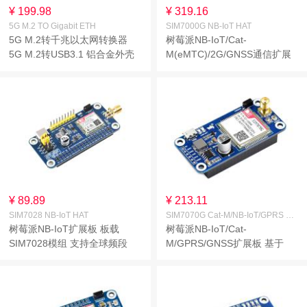
¥ 199.98
¥ 319.16
5G M.2 TO Gigabit ETH
SIM7000G NB-IoT HAT
5G M.2转千兆以太网转换器
树莓派NB-IoT/Cat-
5G M.2转USB3.1 铝合金外壳
M(eMTC)/2G/GNSS通信扩展
支持壁挂 四天线 板载M.2 Key
板 SIM7000G模组 全球通用
B接口 USB3.1接口 不含5G模
组
¥ 89.89
¥ 213.11
SIM7028 NB-IoT HAT
SIM7070G Cat-M/NB-IoT/GPRS HAT
树莓派NB-IoT扩展板 板载
树莓派NB-IoT/Cat-
SIM7028模组 支持全球频段
M/GPRS/GNSS扩展板 基于
NB-IoT通信 尺寸小巧 低功耗
SIM7070G模块 全球通用
全球通 40PIN GPIO接口 带
GSM天线