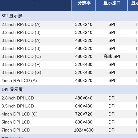
分辨率
显示接口
显
SPI 显示屏
2.8inch RPi LCD (A)
320×240
SPI
3.2inch RPi LCD (B)
320×240
SPI
3.5inch RPi LCD (A)
480×320
SPI
3.5inch RPi LCD (B)
480×320
SPI
3.5inch RPi LCD (C)
480×320
高速 SPI
3.5inch RPi LCD (F)
320×480
SPI
3.5inch RPi LCD (G)
320×480
SPI
4inch RPi LCD (A)
480×320
SPI
DPI 显示屏
2.8inch DPI LCD
480×640
DPI
3.5inch DPI LCD
640×480
DPI
4inch DPI LCD (C)
720×720
DPI
5inch DPI LCD
800×480
DPI
7inch DPI LCD
1024×600
DPI