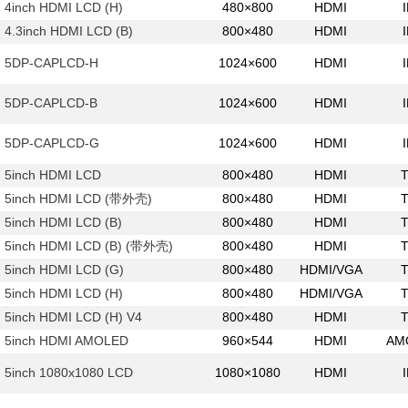
4inch HDMI LCD (H)
480×800
HDMI
4.3inch HDMI LCD (B)
800×480
HDMI
5DP-CAPLCD-H
1024×600
HDMI
5DP-CAPLCD-B
1024×600
HDMI
5DP-CAPLCD-G
1024×600
HDMI
5inch HDMI LCD
800×480
HDMI
5inch HDMI LCD (带外壳)
800×480
HDMI
5inch HDMI LCD (B)
800×480
HDMI
5inch HDMI LCD (B) (带外壳)
800×480
HDMI
5inch HDMI LCD (G)
800×480
HDMI/VGA
5inch HDMI LCD (H)
800×480
HDMI/VGA
5inch HDMI LCD (H) V4
800×480
HDMI
5inch HDMI AMOLED
960×544
HDMI
AM
5inch 1080x1080 LCD
1080×1080
HDMI