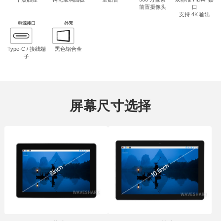
前置摄像头
口
支持 4K 输出
电源接口
外壳
Type-C / 接线端
黑色铝合金
子
屏幕尺寸选择