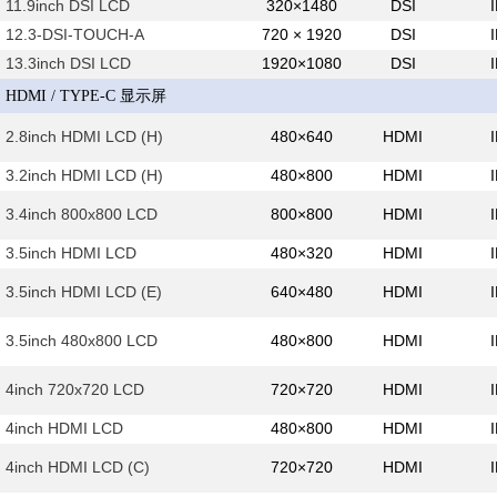
11.9inch DSI LCD
320×1480
DSI
12.3-DSI-TOUCH-A
720 × 1920
DSI
13.3inch DSI LCD
1920×1080
DSI
HDMI / TYPE-C 显示屏
2.8inch HDMI LCD (H)
480×640
HDMI
3.2inch HDMI LCD (H)
480×800
HDMI
3.4inch 800x800 LCD
800×800
HDMI
3.5inch HDMI LCD
480×320
HDMI
3.5inch HDMI LCD (E)
640×480
HDMI
3.5inch 480x800 LCD
480×800
HDMI
4inch 720x720 LCD
720×720
HDMI
4inch HDMI LCD
480×800
HDMI
4inch HDMI LCD (C)
720×720
HDMI