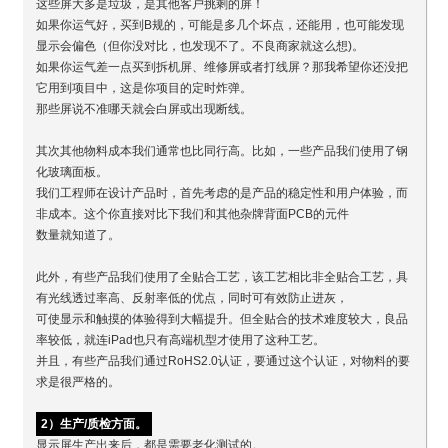
这些屏大多是垃圾，是其他客户挑剩的屏！
如果你运气好，买到B规的，可能是多几个坏点，还能用，也可能发现
显示会偏色（但你没对比，也发现不了。不良商家就这么想)。
如果你运气差一点买到拆机屏、维修屏或者打线屏？那我希望你还没把
它用到项目中，这是你项目的定时炸弹。
那些屏说不准哪天就会白屏或出现断线。
其次其他物料成本我们通常也比同行高。比如，一些产品我们使用了钢
化玻璃面板。
我们工程师在设计产品时，首先考虑的是产品的稳定性和用户体验，而
非成本。这个你直接对比下我们和其他杂牌背面PCB的元件
数量就知道了。
此外，有些产品我们使用了全贴合工艺，该工艺相比非全贴合工艺，具
有光线透过率高、反射率低的优点，同时可有效防止进灰，
可使显示和触摸的体验得到大幅提升。但全贴合的技术难度较大，良品
率较低，就连iPad也只有高端机型才使用了这种工艺。
并且，有些产品我们通过RoHS2.0认证，要通过这个认证，对物料的要
求是很严格的。
2）生产/质检方面。
显示屏生产出来后，都是需要老化测试的。