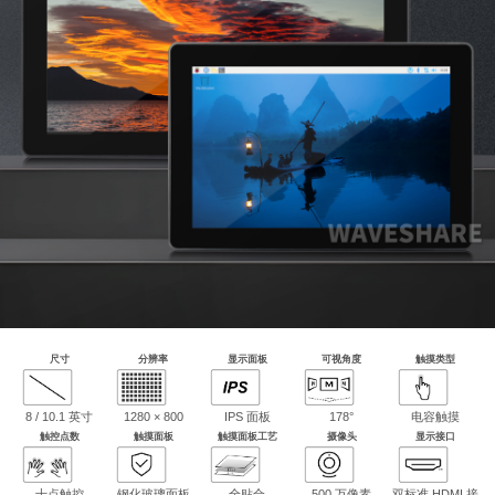
尺寸
分辨率
显示面板
可视角度
触摸类型
8 / 10.1 英寸
1280 × 800
IPS 面板
178°
电容触摸
触控点数
触摸面板
触摸面板工艺
摄像头
显示接口
十点触控
钢化玻璃面板
全贴合
500 万像素
双标准 HDMI 接