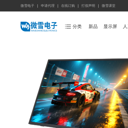
微雪电子
|
申请代理
|
在线订购
|
打假声明
|
微雪课堂
分类
新品
显示屏
人