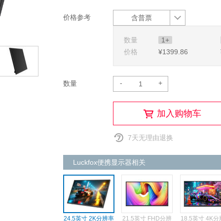
价格参考
含普票
数量
1+
价格
¥1399
.86
-
+
数量
加入购物车
7天无理由退换
Luckfox便携显示器相关
24.5英寸 2K分辨率
21.5英寸 FHD分辨
18.5英寸 4K