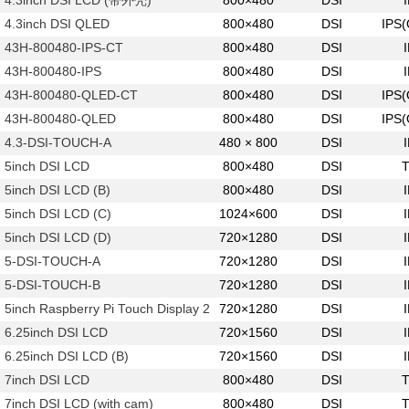
4.3inch DSI LCD (带外壳)
800×480
DSI
4.3inch DSI QLED
800×480
DSI
IPS
43H-800480-IPS-CT
800×480
DSI
43H-800480-IPS
800×480
DSI
43H-800480-QLED-CT
800×480
DSI
IPS
43H-800480-QLED
800×480
DSI
IPS
4.3-DSI-TOUCH-A
480 × 800
DSI
5inch DSI LCD
800×480
DSI
5inch DSI LCD (B)
800×480
DSI
5inch DSI LCD (C)
1024×600
DSI
5inch DSI LCD (D)
720×1280
DSI
5-DSI-TOUCH-A
720×1280
DSI
5-DSI-TOUCH-B
720×1280
DSI
5inch Raspberry Pi Touch Display 2
720×1280
DSI
6.25inch DSI LCD
720×1560
DSI
6.25inch DSI LCD (B)
720×1560
DSI
7inch DSI LCD
800×480
DSI
7inch DSI LCD (with cam)
800×480
DSI