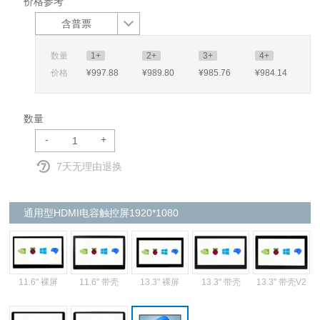
价格参考
含普票
数量
1+
2+
3+
4+
价格
¥997
.88
¥989
.80
¥985
.76
¥984
.14
数量
-
+
7天无理由退换
通用型HDMI电容触控屏1920*1080
13.3" 裸屏
11.6" 裸屏
11.6" 带壳
13.3" 带壳
13.3" 带壳V2