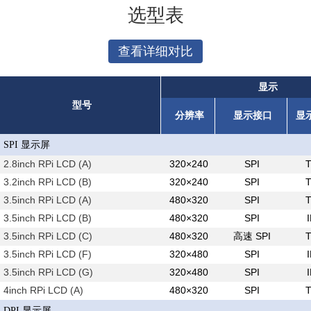
选型表
查看详细对比
显示
型号
分辨率
显示接口
显
SPI 显示屏
2.8inch RPi LCD (A)
320×240
SPI
3.2inch RPi LCD (B)
320×240
SPI
3.5inch RPi LCD (A)
480×320
SPI
3.5inch RPi LCD (B)
480×320
SPI
3.5inch RPi LCD (C)
480×320
高速 SPI
3.5inch RPi LCD (F)
320×480
SPI
3.5inch RPi LCD (G)
320×480
SPI
4inch RPi LCD (A)
480×320
SPI
DPI 显示屏