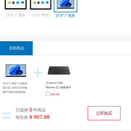
15.6" 广视角
15.6" 带壳
15.6" 广视角
关联商品
+
15.6inch FHD
15.6寸 电容十点触摸
Monitor (C) 磁吸保护
显示器 1920×1080像
皮套 树莓派15.6寸高
素IPS钢化玻璃面板
¥
46.46
清显示屏保护套
Type-C/miniHDMI显
示接口 聚碳酸酯外壳
=
0
已选择
件商品
立即购买
¥ 997.88
组合价