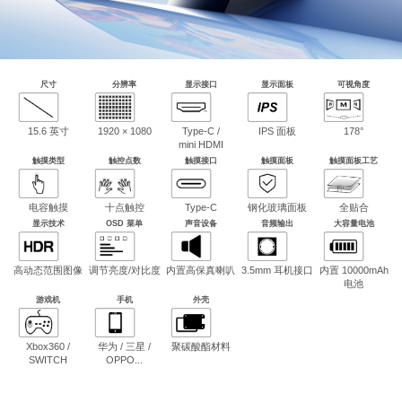
尺寸
分辨率
显示接口
显示面板
可视角度
15.6 英寸
1920 × 1080
Type-C /
IPS 面板
178°
mini HDMI
触摸类型
触控点数
触摸接口
触摸面板
触摸面板工艺
电容触摸
十点触控
Type-C
钢化玻璃面板
全贴合
显示技术
OSD 菜单
声音设备
音频输出
大容量电池
高动态范围图像
调节亮度/对比度
内置高保真喇叭
3.5mm 耳机接口
内置 10000mAh
电池
游戏机
手机
外壳
Xbox360 /
华为 / 三星 /
聚碳酸酯材料
SWITCH
OPPO...