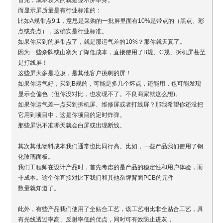
而显示屏质量是有行业标准的：
比如A规带点9:1，意思是采购的一批屏里面有10%是带点的（黑点、彩
点或亮点），这确实是行业标准。
如果你买到的屏带点了，就是那运气差的10%？那你就天真了。
因为一些杂牌或山寨为了降低成本，直接使用了B规、C规、拆机屏甚至
是打线屏！
这些屏大多是垃圾，是其他客户挑剩的屏！
如果你运气好，买到B规的，可能是多几个坏点，还能用，也可能发现
显示会偏色（但你没对比，也发现不了。不良商家就这么想)。
如果你运气差一点买到拆机屏、维修屏或者打线屏？那我希望你还没把
它用到项目中，这是你项目的定时炸弹。
那些屏说不准哪天就会白屏或出现断线。
其次其他物料成本我们通常也比同行高。比如，一些产品我们使用了钢
化玻璃面板。
我们工程师在设计产品时，首先考虑的是产品的稳定性和用户体验，而
非成本。这个你直接对比下我们和其他杂牌背面PCB的元件
数量就知道了。
此外，有些产品我们使用了全贴合工艺，该工艺相比非全贴合工艺，具
有光线透过率高、反射率低的优点，同时可有效防止进灰，