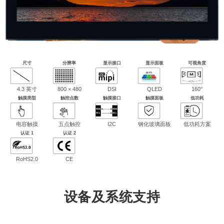
尺寸
分辨率
显示接口
显示面板
可视角度
4.3 英寸
800 × 480
DSI
QLED
160°
触摸类型
触控点数
触摸接口
触摸面板
低功耗
电容触摸
五点触控
I2C
钢化玻璃面板
低功耗方案
认证 1
认证 2
RoHS2.0
CE
设备及系统支持