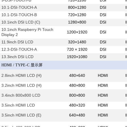
9-DSI-TOUCH-B
720×1280
DSI
10.1-DSI-TOUCH-A
800×1280
DSI
10.1-DSI-TOUCH-B
720×1280
DSI
10.1inch DSI LCD (C)
1280×800
DSI
10.1inch Raspberry Pi Touch
1200×1920
DSI
Display 2
11.9inch DSI LCD
320×1480
DSI
12.3-DSI-TOUCH-A
720 × 1920
DSI
13.3inch DSI LCD
1920×1080
DSI
HDMI / TYPE-C 显示屏
2.8inch HDMI LCD (H)
480×640
HDMI
3.2inch HDMI LCD (H)
480×800
HDMI
3.4inch 800x800 LCD
800×800
HDMI
3.5inch HDMI LCD
480×320
HDMI
3.5inch HDMI LCD (E)
640×480
HDMI