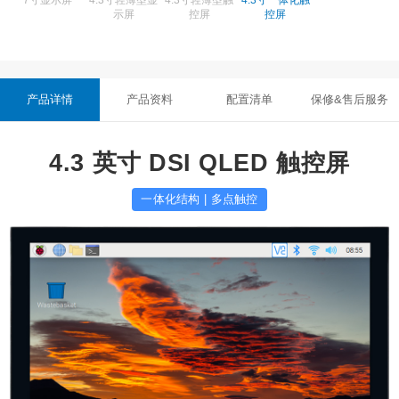
4.3寸一体化触
屏
触摸
触摸带外壳
触摸 B型
触摸 带外壳
示屏
控屏
控屏
带外壳
7英寸IPS电容
7英寸电容触摸
7 英寸电容触
7 英寸电容触
7 英寸电容触
触摸带外壳
屏带外壳
摸屏（带摄像
摸屏（带摄像
摸屏（带摄像
产品详情
产品资料
配置清单
保修&售后服务
头）
头）
头）
4.3 英寸 DSI QLED 触控屏
7 英寸电容触
7 英寸电容触
7 英寸电容触
7.9 英寸电容触
8英寸电容触摸
摸屏（带外
摸屏（带外
摸屏
摸屏超长屏幕
屏
一体化结构 | 多点触控
壳）
壳）
8 英寸电容触
8英寸IPS电容
8.8 英寸电容触
10.1英寸IPS电
11.9 英寸电容
摸屏（带摄像
触摸
摸屏
容触摸
触摸屏超长屏
头）
幕
13.3英寸高分
13.3英寸高分
辨率电容触摸
辨率电容触摸
屏
屏