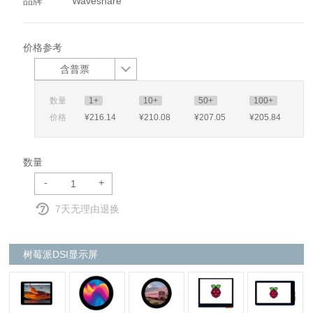
品牌
Waveshare
价格参考
含普票
数量
1+
10+
50+
100+
价格
¥216
.14
¥210
.08
¥207
.05
¥205
.84
数量
-
+
7天无理由退换
树莓派DSI显示屏