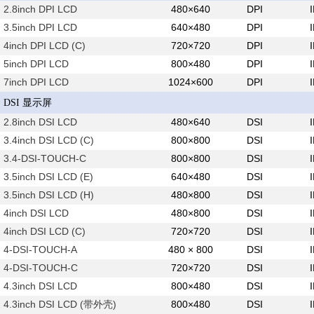
2.8inch DPI LCD
480×640
DPI
3.5inch DPI LCD
640×480
DPI
4inch DPI LCD (C)
720×720
DPI
5inch DPI LCD
800×480
DPI
7inch DPI LCD
1024×600
DPI
DSI 显示屏
2.8inch DSI LCD
480×640
DSI
3.4inch DSI LCD (C)
800×800
DSI
3.4-DSI-TOUCH-C
800×800
DSI
3.5inch DSI LCD (E)
640×480
DSI
3.5inch DSI LCD (H)
480×800
DSI
4inch DSI LCD
480×800
DSI
4inch DSI LCD (C)
720×720
DSI
4-DSI-TOUCH-A
480 × 800
DSI
4-DSI-TOUCH-C
720×720
DSI
4.3inch DSI LCD
800×480
DSI
4.3inch DSI LCD (带外壳)
800×480
DSI