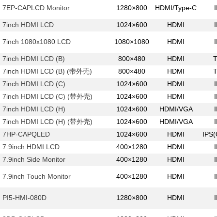
7EP-CAPLCD Monitor
1280×800
HDMI/Type-C
7inch HDMI LCD
1024×600
HDMI
7inch 1080x1080 LCD
1080×1080
HDMI
7inch HDMI LCD (B)
800×480
HDMI
7inch HDMI LCD (B) (带外壳)
800×480
HDMI
7inch HDMI LCD (C)
1024×600
HDMI
7inch HDMI LCD (C) (带外壳)
1024×600
HDMI
7inch HDMI LCD (H)
1024×600
HDMI/VGA
7inch HDMI LCD (H) (带外壳)
1024×600
HDMI/VGA
7HP-CAPQLED
1024×600
HDMI
IPS
7.9inch HDMI LCD
400×1280
HDMI
7.9inch Side Monitor
400×1280
HDMI
7.9inch Touch Monitor
400×1280
HDMI
PI5-HMI-080D
1280×800
HDMI