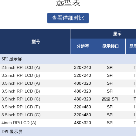
选型表
查看详细对比
显示
型号
分辨率
显示接口
显
SPI 显示屏
2.8inch RPi LCD (A)
320×240
SPI
3.2inch RPi LCD (B)
320×240
SPI
3.5inch RPi LCD (A)
480×320
SPI
3.5inch RPi LCD (B)
480×320
SPI
3.5inch RPi LCD (C)
480×320
高速 SPI
3.5inch RPi LCD (F)
320×480
SPI
3.5inch RPi LCD (G)
320×480
SPI
4inch RPi LCD (A)
480×320
SPI
DPI 显示屏