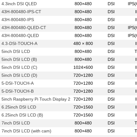
4.3inch DSI QLED
800×480
DSI
IPS
43H-800480-IPS-CT
800×480
DSI
43H-800480-IPS
800×480
DSI
43H-800480-QLED-CT
800×480
DSI
IPS
43H-800480-QLED
800×480
DSI
IPS
4.3-DSI-TOUCH-A
480 × 800
DSI
5inch DSI LCD
800×480
DSI
5inch DSI LCD (B)
800×480
DSI
5inch DSI LCD (C)
1024×600
DSI
5inch DSI LCD (D)
720×1280
DSI
5-DSI-TOUCH-A
720×1280
DSI
5-DSI-TOUCH-B
720×1280
DSI
5inch Raspberry Pi Touch Display 2
720×1280
DSI
6.25inch DSI LCD
720×1560
DSI
6.25inch DSI LCD (B)
720×1560
DSI
7inch DSI LCD
800×480
DSI
7inch DSI LCD (with cam)
800×480
DSI