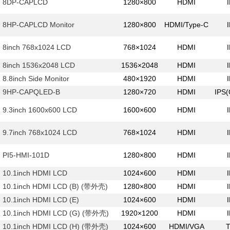
8DP-CAPLCD
1280×800
HDMI
8HP-CAPLCD Monitor
1280×800
HDMI/Type-C
8inch 768x1024 LCD
768×1024
HDMI
8inch 1536x2048 LCD
1536×2048
HDMI
8.8inch Side Monitor
480×1920
HDMI
9HP-CAPQLED-B
1280×720
HDMI
IPS
9.3inch 1600x600 LCD
1600×600
HDMI
9.7inch 768x1024 LCD
768×1024
HDMI
PI5-HMI-101D
1280×800
HDMI
10.1inch HDMI LCD
1024×600
HDMI
10.1inch HDMI LCD (B) (带外壳)
1280×800
HDMI
10.1inch HDMI LCD (E)
1024×600
HDMI
10.1inch HDMI LCD (G) (带外壳)
1920×1200
HDMI
10.1inch HDMI LCD (H) (带外壳)
1024×600
HDMI/VGA