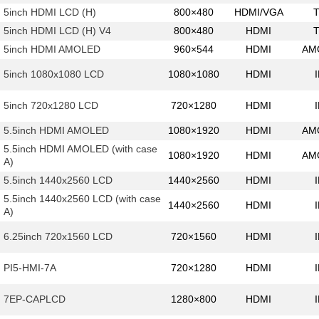
5inch HDMI LCD (H)
800×480
HDMI/VGA
5inch HDMI LCD (H) V4
800×480
HDMI
5inch HDMI AMOLED
960×544
HDMI
AM
5inch 1080x1080 LCD
1080×1080
HDMI
5inch 720x1280 LCD
720×1280
HDMI
5.5inch HDMI AMOLED
1080×1920
HDMI
AM
5.5inch HDMI AMOLED (with case
1080×1920
HDMI
AM
A)
5.5inch 1440x2560 LCD
1440×2560
HDMI
5.5inch 1440x2560 LCD (with case
1440×2560
HDMI
A)
6.25inch 720x1560 LCD
720×1560
HDMI
PI5-HMI-7A
720×1280
HDMI
7EP-CAPLCD
1280×800
HDMI