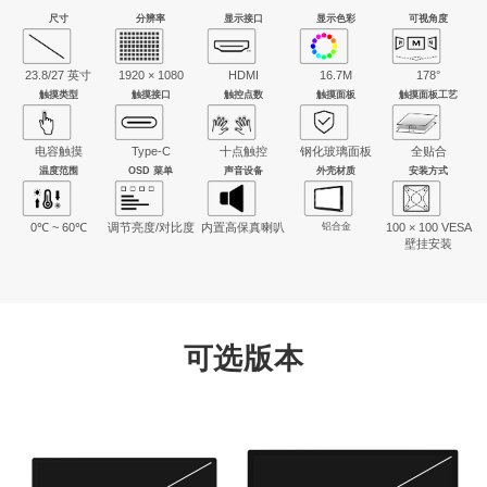
尺寸
分辨率
显示接口
显示色彩
可视角度
23.8/27 英寸
1920 × 1080
HDMI
16.7M
178°
触摸类型
触摸接口
触控点数
触摸面板
触摸面板工艺
电容触摸
Type-C
十点触控
钢化玻璃面板
全贴合
温度范围
OSD 菜单
声音设备
外壳材质
安装方式
0℃ ~ 60℃
调节亮度/对比度
内置高保真喇叭
铝合金
100 × 100 VESA
壁挂安装
可选版本