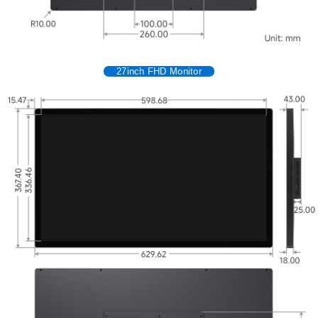
27inch FHD Monitor