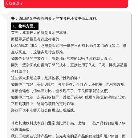
天就白屏？
答：
原因是某些杂牌的显示屏在各种环节中偷工减料。
1）物料方面。
首先，成本较大的就是显示屏本身。
而显示屏质量是有行业标准的：
比如A规带点9:1，意思是采购的一批屏里面有10%是带点的（黑点、彩
点或亮点），这确实是行业标准。
如果你买到的屏带点了，就是那运气差的10%？那你就天真了。
因为一些杂牌或山寨为了降低成本，直接使用了B规、C规、拆机屏甚至
是打线屏！
这些屏大多是垃圾，是其他客户挑剩的屏！
如果你运气好，买到B规的，可能是多几个坏点，还能用，也可能发现
显示会偏色（但你没对比，也发现不了。不良商家就这么想)。
如果你运气差一点买到拆机屏、维修屏或者打线屏？那我希望你还没把
它用到项目中，这是你项目的定时炸弹。
那些屏说不准哪天就会白屏或出现断线。
其次其他物料成本我们通常也比同行高。比如，一些产品我们使用了钢
化玻璃面板。
我们工程师在设计产品时，首先考虑的是产品的稳定性和用户体验，而