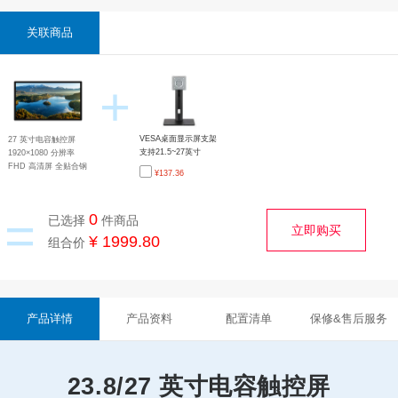
关联商品
+
VESA桌面显示屏支架
27 英寸电容触控屏
支持21.5~27英寸
1920×1080 分辨率
75/100mm孔位 多向
FHD 高清屏 全贴合钢
¥
137.36
调节 加重底座 符合人
化玻璃面板 HDMI 显
体工学
示接口 十点触控
=
0
已选择
件商品
立即购买
¥ 1999.80
组合价
产品详情
产品资料
配置清单
保修&售后服务
23.8/27 英寸电容触控屏