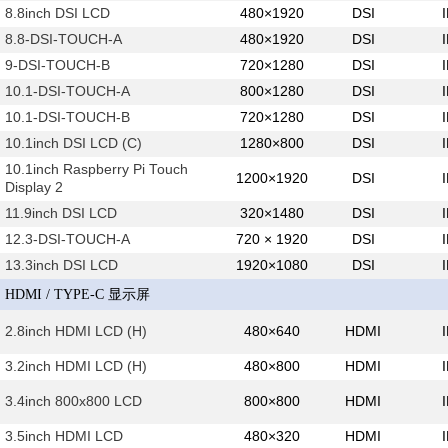
8.8inch DSI LCD
480×1920
DSI
8.8-DSI-TOUCH-A
480×1920
DSI
9-DSI-TOUCH-B
720×1280
DSI
10.1-DSI-TOUCH-A
800×1280
DSI
10.1-DSI-TOUCH-B
720×1280
DSI
10.1inch DSI LCD (C)
1280×800
DSI
10.1inch Raspberry Pi Touch
1200×1920
DSI
Display 2
11.9inch DSI LCD
320×1480
DSI
12.3-DSI-TOUCH-A
720 × 1920
DSI
13.3inch DSI LCD
1920×1080
DSI
HDMI / TYPE-C 显示屏
2.8inch HDMI LCD (H)
480×640
HDMI
3.2inch HDMI LCD (H)
480×800
HDMI
3.4inch 800x800 LCD
800×800
HDMI
3.5inch HDMI LCD
480×320
HDMI