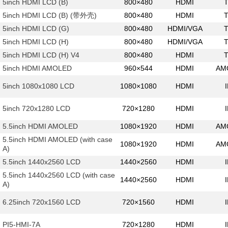
5inch HDMI LCD (B)
800×480
HDMI
5inch HDMI LCD (B) (带外壳)
800×480
HDMI
5inch HDMI LCD (G)
800×480
HDMI/VGA
5inch HDMI LCD (H)
800×480
HDMI/VGA
5inch HDMI LCD (H) V4
800×480
HDMI
5inch HDMI AMOLED
960×544
HDMI
AM
5inch 1080x1080 LCD
1080×1080
HDMI
5inch 720x1280 LCD
720×1280
HDMI
5.5inch HDMI AMOLED
1080×1920
HDMI
AM
5.5inch HDMI AMOLED (with case
1080×1920
HDMI
AM
A)
5.5inch 1440x2560 LCD
1440×2560
HDMI
5.5inch 1440x2560 LCD (with case
1440×2560
HDMI
A)
6.25inch 720x1560 LCD
720×1560
HDMI
PI5-HMI-7A
720×1280
HDMI