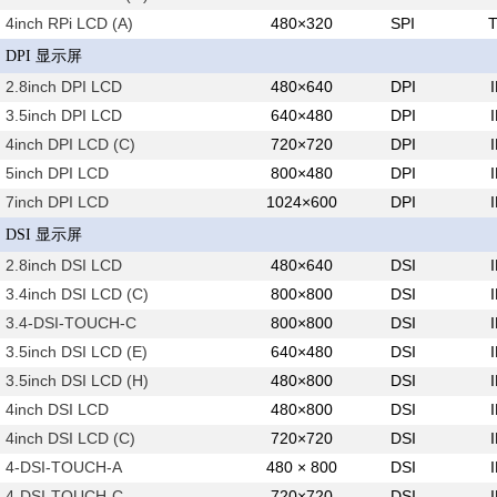
4inch RPi LCD (A)
480×320
SPI
DPI 显示屏
2.8inch DPI LCD
480×640
DPI
3.5inch DPI LCD
640×480
DPI
4inch DPI LCD (C)
720×720
DPI
5inch DPI LCD
800×480
DPI
7inch DPI LCD
1024×600
DPI
DSI 显示屏
2.8inch DSI LCD
480×640
DSI
3.4inch DSI LCD (C)
800×800
DSI
3.4-DSI-TOUCH-C
800×800
DSI
3.5inch DSI LCD (E)
640×480
DSI
3.5inch DSI LCD (H)
480×800
DSI
4inch DSI LCD
480×800
DSI
4inch DSI LCD (C)
720×720
DSI
4-DSI-TOUCH-A
480 × 800
DSI
4-DSI-TOUCH-C
720×720
DSI