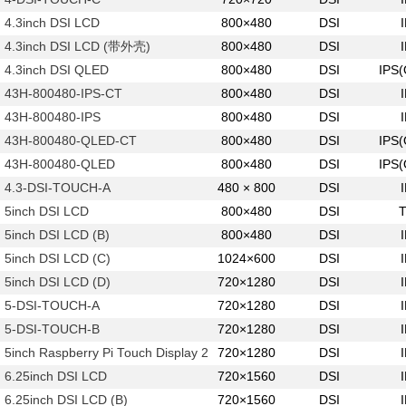
4.3inch DSI LCD
800×480
DSI
4.3inch DSI LCD (带外壳)
800×480
DSI
4.3inch DSI QLED
800×480
DSI
IPS
43H-800480-IPS-CT
800×480
DSI
43H-800480-IPS
800×480
DSI
43H-800480-QLED-CT
800×480
DSI
IPS
43H-800480-QLED
800×480
DSI
IPS
4.3-DSI-TOUCH-A
480 × 800
DSI
5inch DSI LCD
800×480
DSI
5inch DSI LCD (B)
800×480
DSI
5inch DSI LCD (C)
1024×600
DSI
5inch DSI LCD (D)
720×1280
DSI
5-DSI-TOUCH-A
720×1280
DSI
5-DSI-TOUCH-B
720×1280
DSI
5inch Raspberry Pi Touch Display 2
720×1280
DSI
6.25inch DSI LCD
720×1560
DSI
6.25inch DSI LCD (B)
720×1560
DSI