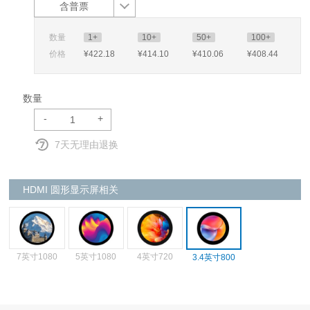
含普票
数量
1+
10+
50+
100+
价格
¥422
.18
¥414
.10
¥410
.06
¥408
.44
数量
-
+
7天无理由退换
HDMI 圆形显示屏相关
7英寸1080
5英寸1080
4英寸720
3.4英寸800