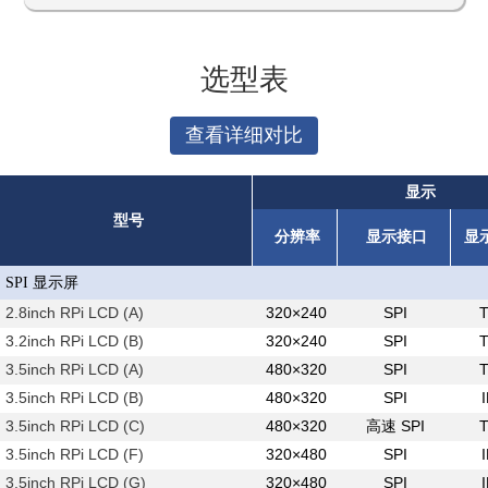
选型表
查看详细对比
显示
型号
分辨率
显示接口
显
SPI 显示屏
2.8inch RPi LCD (A)
320×240
SPI
3.2inch RPi LCD (B)
320×240
SPI
3.5inch RPi LCD (A)
480×320
SPI
3.5inch RPi LCD (B)
480×320
SPI
3.5inch RPi LCD (C)
480×320
高速 SPI
3.5inch RPi LCD (F)
320×480
SPI
3.5inch RPi LCD (G)
320×480
SPI