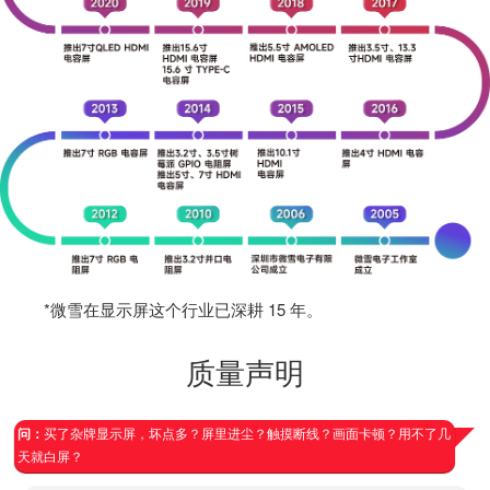
*微雪在显示屏这个行业已深耕 15 年。
质量声明
问：
买了杂牌显示屏，坏点多？屏里进尘？触摸断线？画面卡顿？用不了几
天就白屏？