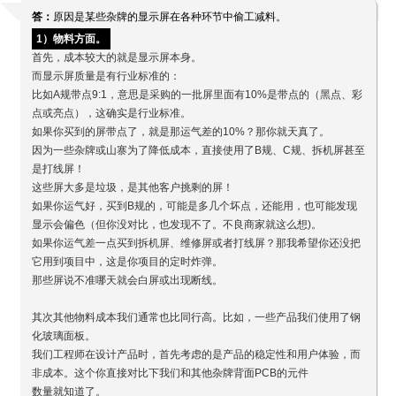
答：
原因是某些杂牌的显示屏在各种环节中偷工减料。
1）物料方面。
首先，成本较大的就是显示屏本身。
而显示屏质量是有行业标准的：
比如A规带点9:1，意思是采购的一批屏里面有10%是带点的（黑点、彩
点或亮点），这确实是行业标准。
如果你买到的屏带点了，就是那运气差的10%？那你就天真了。
因为一些杂牌或山寨为了降低成本，直接使用了B规、C规、拆机屏甚至
是打线屏！
这些屏大多是垃圾，是其他客户挑剩的屏！
如果你运气好，买到B规的，可能是多几个坏点，还能用，也可能发现
显示会偏色（但你没对比，也发现不了。不良商家就这么想)。
如果你运气差一点买到拆机屏、维修屏或者打线屏？那我希望你还没把
它用到项目中，这是你项目的定时炸弹。
那些屏说不准哪天就会白屏或出现断线。
其次其他物料成本我们通常也比同行高。比如，一些产品我们使用了钢
化玻璃面板。
我们工程师在设计产品时，首先考虑的是产品的稳定性和用户体验，而
非成本。这个你直接对比下我们和其他杂牌背面PCB的元件
数量就知道了。