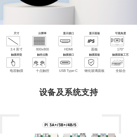
尺寸
分辨率
显示接口
显示面板
可视角度
3.4 英寸
800x800
HDMI
面板
170°
触摸类型
触控点数
触摸接口
触摸面板
触摸面板工艺
电容触摸
十点触控
USB Type-C
钢化玻璃面板
全贴合
设备及系统支持