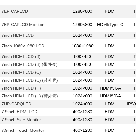
7EP-CAPLCD
1280×800
HDMI
7EP-CAPLCD Monitor
1280×800
HDMI/Type-C
7inch HDMI LCD
1024×600
HDMI
7inch 1080x1080 LCD
1080×1080
HDMI
7inch HDMI LCD (B)
800×480
HDMI
7inch HDMI LCD (B) (带外壳)
800×480
HDMI
7inch HDMI LCD (C)
1024×600
HDMI
7inch HDMI LCD (C) (带外壳)
1024×600
HDMI
7inch HDMI LCD (H)
1024×600
HDMI/VGA
7inch HDMI LCD (H) (带外壳)
1024×600
HDMI/VGA
7HP-CAPQLED
1024×600
HDMI
IPS
7.9inch HDMI LCD
400×1280
HDMI
7.9inch Side Monitor
400×1280
HDMI
7.9inch Touch Monitor
400×1280
HDMI