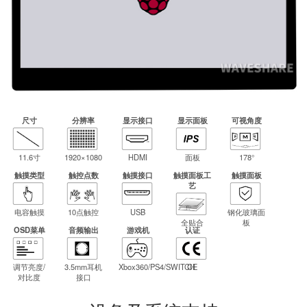
尺寸
分辨率
显示接口
显示面板
可视角度
11.6寸
1920×1080
HDMI
面板
178°
触摸类型
触控点数
触摸接口
触摸面板工
触摸面板
艺
电容触摸
10点触控
USB
钢化玻璃面
全贴合
板
OSD菜单
音频输出
游戏机
认证
调节亮度/
3.5mm耳机
Xbox360/PS4/SWITCH
CE
对比度
接口