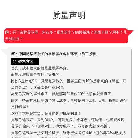
质量声明
问：
买了杂牌显示屏，坏点多？屏里进尘？触摸断线？画面卡顿？用不了几
天就白屏？
答：
原因是某些杂牌的显示屏在各种环节中偷工减料。
1）物料方面。
首先，成本较大的就是显示屏本身。
而显示屏质量是有行业标准的：
比如A规带点9:1，意思是采购的一批屏里面有10%是带点的（黑点、彩
点或亮点），这确实是行业标准。
如果你买到的屏带点了，就是那运气差的10%？那你就天真了。
因为一些杂牌或山寨为了降低成本，直接使用了B规、C规、拆机屏甚至
是打线屏！
这些屏大多是垃圾，是其他客户挑剩的屏！
如果你运气好，买到B规的，可能是多几个坏点，还能用，也可能发现
显示会偏色（但你没对比，也发现不了。不良商家就这么想)。
如果你运气差一点买到拆机屏、维修屏或者打线屏？那我希望你还没把