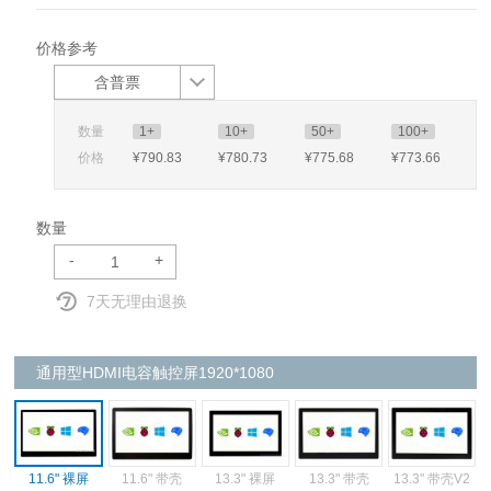
价格参考
含普票
数量
1+
10+
50+
100+
价格
¥790
.83
¥780
.73
¥775
.68
¥773
.66
数量
-
+
7天无理由退换
通用型HDMI电容触控屏1920*1080
13.3" 裸屏
11.6" 带壳
13.3" 带壳
13.3" 带壳V2
11.6" 裸屏