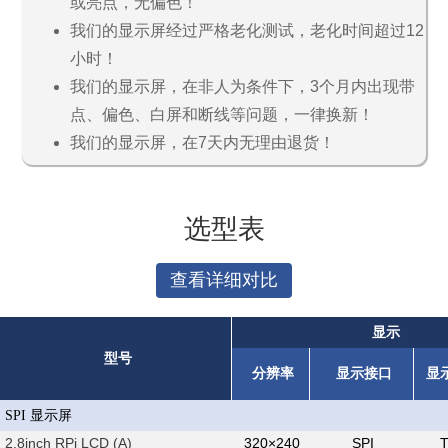
或亮点，无偏色！
我们的显示屏经过严格老化测试，老化时间超过12
小时！
我们的显示屏，在非人为条件下，3个月内出现带
点、偏色、白屏和断线等问题，一律换新！
我们的显示屏，在7天内无理由退货！
选型表
查看详细对比
显示
型号
分辨率
显示接口
显
SPI 显示屏
2.8inch RPi LCD (A)
320×240
SPI