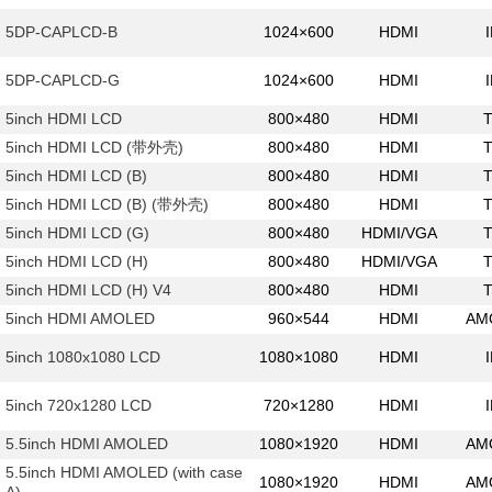
5DP-CAPLCD-B
1024×600
HDMI
5DP-CAPLCD-G
1024×600
HDMI
5inch HDMI LCD
800×480
HDMI
5inch HDMI LCD (带外壳)
800×480
HDMI
5inch HDMI LCD (B)
800×480
HDMI
5inch HDMI LCD (B) (带外壳)
800×480
HDMI
5inch HDMI LCD (G)
800×480
HDMI/VGA
5inch HDMI LCD (H)
800×480
HDMI/VGA
5inch HDMI LCD (H) V4
800×480
HDMI
5inch HDMI AMOLED
960×544
HDMI
AM
5inch 1080x1080 LCD
1080×1080
HDMI
5inch 720x1280 LCD
720×1280
HDMI
5.5inch HDMI AMOLED
1080×1920
HDMI
AM
5.5inch HDMI AMOLED (with case
1080×1920
HDMI
AM