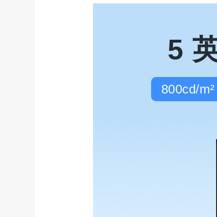
5 
800cd/