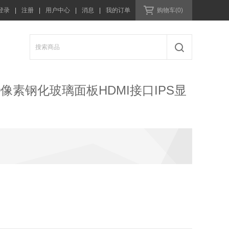
登录
|
注册
|
用户中心
|
消息
|
我的订单
购物车(0)
00像素钢化玻璃面板HDMI接口IPS显