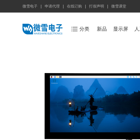
微雪电子
|
申请代理
|
在线订购
|
打假声明
|
微雪课堂
分类
新品
显示屏
人