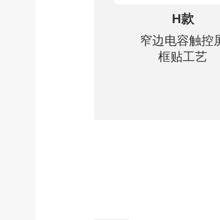
H款
窄边电容触控
框贴工艺