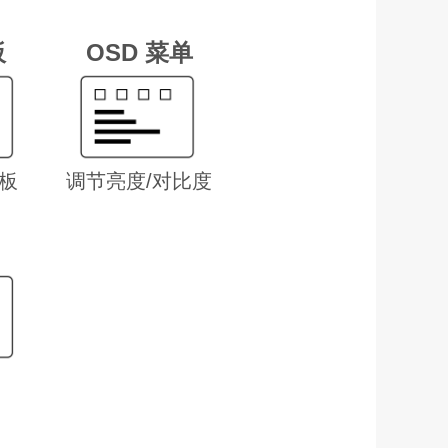
板
OSD 菜单
板
调节亮度/对比度
㎡