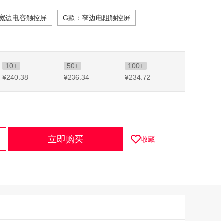
：宽边电容触控屏
G款：窄边电阻触控屏
10+
50+
100+
¥240
.38
¥236
.34
¥234
.72
立即购买
收藏