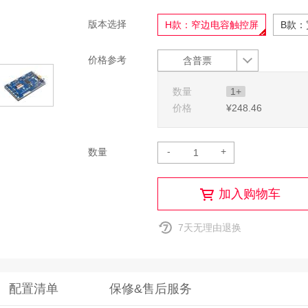
版本选择
H款：窄边电容触控屏
B款
价格参考
含普票
数量
1+
价格
¥248
.46
-
+
数量
加入购物车
7天无理由退换
配置清单
保修&售后服务