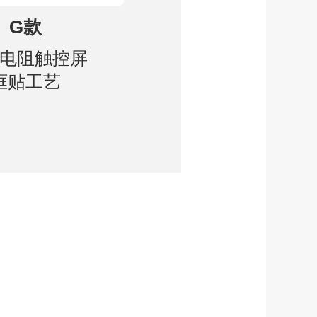
G款
电阻触控屏
框贴工艺