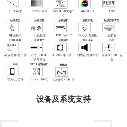
13.3 英寸
1920×1080
miniHDMI/Type-
AMOLED
178°
C
触摸类型
触控点数
触摸接口
触摸面板
触摸面板工艺
电容触摸
十点触控
USB Type-C
钢化玻璃面板
全贴合
OSD 菜单
亮度调节
音频输出
声音设备
外壳
调节亮度/对比度
支持 DDC/CI
3.5mm 耳机接口
内置高保真喇叭
全金属 CNC 合
软件调光
金
手机
VESA 壁挂接口
游戏机
华为/三星等
75 × 75 (mm)
Xbox360 / PS4 等
设备及系统支持