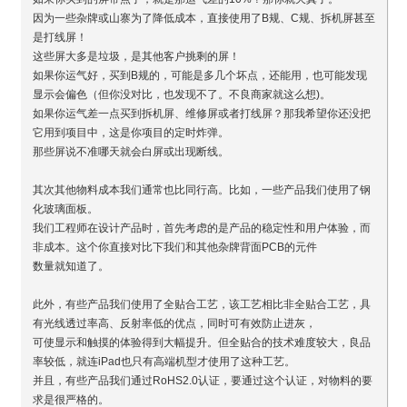
因为一些杂牌或山寨为了降低成本，直接使用了B规、C规、拆机屏甚至
是打线屏！
这些屏大多是垃圾，是其他客户挑剩的屏！
如果你运气好，买到B规的，可能是多几个坏点，还能用，也可能发现
显示会偏色（但你没对比，也发现不了。不良商家就这么想)。
如果你运气差一点买到拆机屏、维修屏或者打线屏？那我希望你还没把
它用到项目中，这是你项目的定时炸弹。
那些屏说不准哪天就会白屏或出现断线。
其次其他物料成本我们通常也比同行高。比如，一些产品我们使用了钢
化玻璃面板。
我们工程师在设计产品时，首先考虑的是产品的稳定性和用户体验，而
非成本。这个你直接对比下我们和其他杂牌背面PCB的元件
数量就知道了。
此外，有些产品我们使用了全贴合工艺，该工艺相比非全贴合工艺，具
有光线透过率高、反射率低的优点，同时可有效防止进灰，
可使显示和触摸的体验得到大幅提升。但全贴合的技术难度较大，良品
率较低，就连iPad也只有高端机型才使用了这种工艺。
并且，有些产品我们通过RoHS2.0认证，要通过这个认证，对物料的要
求是很严格的。