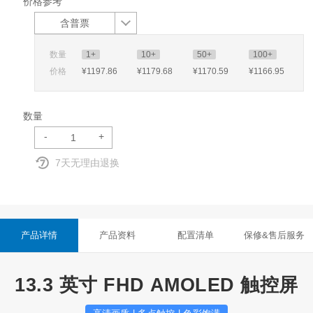
价格参考
含普票
数量
1+
10+
50+
100+
价格
¥1197
.86
¥1179
.68
¥1170
.59
¥1166
.95
数量
-
+
7天无理由退换
产品详情
产品资料
配置清单
保修&售后服务
13.3 英寸 FHD AMOLED 触控屏