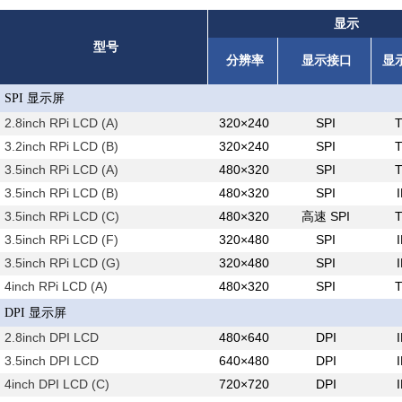
显示
型号
分辨率
显示接口
显
SPI 显示屏
2.8inch RPi LCD (A)
320×240
SPI
3.2inch RPi LCD (B)
320×240
SPI
3.5inch RPi LCD (A)
480×320
SPI
3.5inch RPi LCD (B)
480×320
SPI
3.5inch RPi LCD (C)
480×320
高速 SPI
3.5inch RPi LCD (F)
320×480
SPI
3.5inch RPi LCD (G)
320×480
SPI
4inch RPi LCD (A)
480×320
SPI
DPI 显示屏
2.8inch DPI LCD
480×640
DPI
3.5inch DPI LCD
640×480
DPI
4inch DPI LCD (C)
720×720
DPI