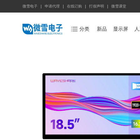
微雪电子
|
申请代理
|
在线订购
|
打假声明
|
微雪课堂
分类
新品
显示屏
人