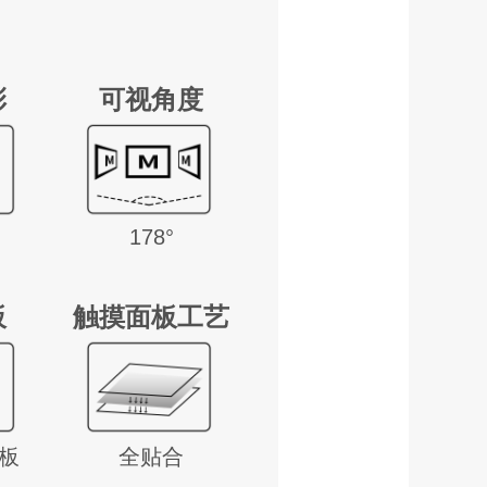
彩
可视角度
178°
板
触摸面板工艺
板
全贴合