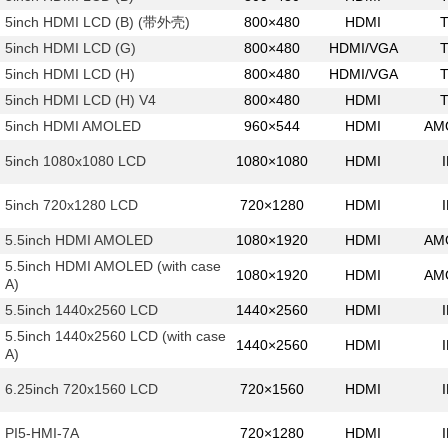
5inch HDMI LCD (B) (带外壳)
800×480
HDMI
5inch HDMI LCD (G)
800×480
HDMI/VGA
5inch HDMI LCD (H)
800×480
HDMI/VGA
5inch HDMI LCD (H) V4
800×480
HDMI
5inch HDMI AMOLED
960×544
HDMI
AM
5inch 1080x1080 LCD
1080×1080
HDMI
5inch 720x1280 LCD
720×1280
HDMI
5.5inch HDMI AMOLED
1080×1920
HDMI
AM
5.5inch HDMI AMOLED (with case
1080×1920
HDMI
AM
A)
5.5inch 1440x2560 LCD
1440×2560
HDMI
5.5inch 1440x2560 LCD (with case
1440×2560
HDMI
A)
6.25inch 720x1560 LCD
720×1560
HDMI
PI5-HMI-7A
720×1280
HDMI