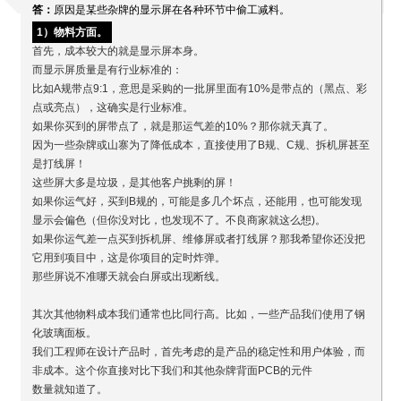
答：
原因是某些杂牌的显示屏在各种环节中偷工减料。
1）物料方面。
首先，成本较大的就是显示屏本身。
而显示屏质量是有行业标准的：
比如A规带点9:1，意思是采购的一批屏里面有10%是带点的（黑点、彩
点或亮点），这确实是行业标准。
如果你买到的屏带点了，就是那运气差的10%？那你就天真了。
因为一些杂牌或山寨为了降低成本，直接使用了B规、C规、拆机屏甚至
是打线屏！
这些屏大多是垃圾，是其他客户挑剩的屏！
如果你运气好，买到B规的，可能是多几个坏点，还能用，也可能发现
显示会偏色（但你没对比，也发现不了。不良商家就这么想)。
如果你运气差一点买到拆机屏、维修屏或者打线屏？那我希望你还没把
它用到项目中，这是你项目的定时炸弹。
那些屏说不准哪天就会白屏或出现断线。
其次其他物料成本我们通常也比同行高。比如，一些产品我们使用了钢
化玻璃面板。
我们工程师在设计产品时，首先考虑的是产品的稳定性和用户体验，而
非成本。这个你直接对比下我们和其他杂牌背面PCB的元件
数量就知道了。