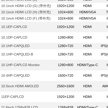
10.1inch HDMI LCD (G) (带外壳)
1920×1200
HDMI
10.1inch HDMI LCD (H) (带外壳)
1024×600
HDMI/VGA
10.1inch HDMI LCD (F) (带外壳)
1024×600
HDMI/VGA
10.1EP-CAPLCD
1920×1200
HDMI
10.1DP-CAPLCD
1280×800
HDMI
10.1HP-CAPQLED
1280×720
HDMI
IPS
10.1HP-CAPQLED-B
1280×720
HDMI
IPS
10.1HP-CAPLCD Monitor
1280×800
HDMI/Type-C
10.4HP-CAPQLED
1600×720
HDMI
IPS
10.5inch HDMI AMOLED
2560×1600
HDMI
AM
11EP-CAPLCD
1920×1200
HDMI
11.6inch 1768x828 LCD
1768×828
HDMI/Type-C