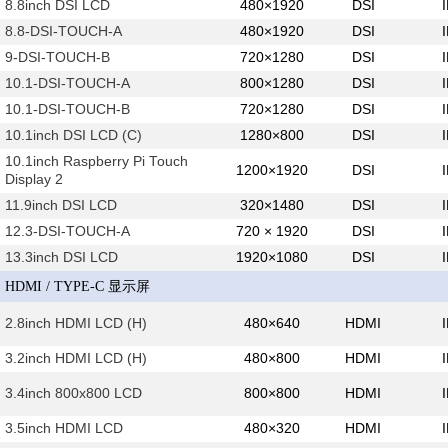
8.8inch DSI LCD
480×1920
DSI
8.8-DSI-TOUCH-A
480×1920
DSI
9-DSI-TOUCH-B
720×1280
DSI
10.1-DSI-TOUCH-A
800×1280
DSI
10.1-DSI-TOUCH-B
720×1280
DSI
10.1inch DSI LCD (C)
1280×800
DSI
10.1inch Raspberry Pi Touch
1200×1920
DSI
Display 2
11.9inch DSI LCD
320×1480
DSI
12.3-DSI-TOUCH-A
720 × 1920
DSI
13.3inch DSI LCD
1920×1080
DSI
HDMI / TYPE-C 显示屏
2.8inch HDMI LCD (H)
480×640
HDMI
3.2inch HDMI LCD (H)
480×800
HDMI
3.4inch 800x800 LCD
800×800
HDMI
3.5inch HDMI LCD
480×320
HDMI