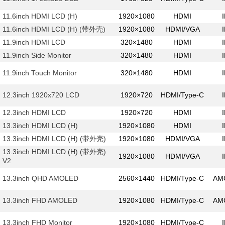
11.6inch HDMI LCD (H)
1920×1080
HDMI
11.6inch HDMI LCD (H) (带外壳)
1920×1080
HDMI/VGA
11.9inch HDMI LCD
320×1480
HDMI
11.9inch Side Monitor
320×1480
HDMI
11.9inch Touch Monitor
320×1480
HDMI
12.3inch 1920x720 LCD
1920×720
HDMI/Type-C
12.3inch HDMI LCD
1920×720
HDMI
13.3inch HDMI LCD (H)
1920×1080
HDMI
13.3inch HDMI LCD (H) (带外壳)
1920×1080
HDMI/VGA
13.3inch HDMI LCD (H) (带外壳)
1920×1080
HDMI/VGA
V2
13.3inch QHD AMOLED
2560×1440
HDMI/Type-C
AM
13.3inch FHD AMOLED
1920×1080
HDMI/Type-C
AM
13.3inch FHD Monitor
1920×1080
HDMI/Type-C