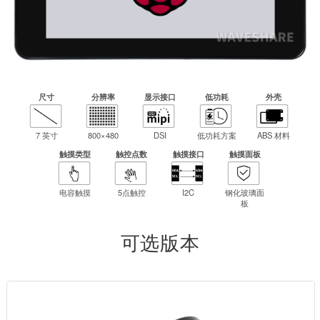
7 英寸电容触
7 英寸电容触
7 英寸电容触
7.9 英寸电容触
8英寸电容触摸
摸屏（带外
摸屏（带外
摸屏
摸屏超长屏幕
屏
壳）
壳）
尺寸
分辨率
显示接口
低功耗
外壳
8 英寸电容触
8英寸IPS电容
8.8 英寸电容触
10.1英寸IPS电
11.9 英寸电容
7 英寸
800×480
DSI
低功耗方案
ABS 材料
摸屏（带摄像
触摸
摸屏
容触摸
触摸屏超长屏
头）
幕
触摸类型
触控点数
触摸接口
触摸面板
电容触摸
5点触控
I2C
钢化玻璃面
13.3英寸高分
13.3英寸高分
板
辨率电容触摸
辨率电容触摸
屏
屏
可选版本