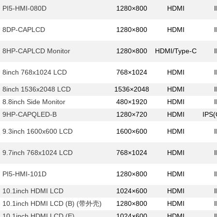
PI5-HMI-080D
1280×800
HDMI
8DP-CAPLCD
1280×800
HDMI
8HP-CAPLCD Monitor
1280×800
HDMI/Type-C
8inch 768x1024 LCD
768×1024
HDMI
8inch 1536x2048 LCD
1536×2048
HDMI
8.8inch Side Monitor
480×1920
HDMI
9HP-CAPQLED-B
1280×720
HDMI
IPS
9.3inch 1600x600 LCD
1600×600
HDMI
9.7inch 768x1024 LCD
768×1024
HDMI
PI5-HMI-101D
1280×800
HDMI
10.1inch HDMI LCD
1024×600
HDMI
10.1inch HDMI LCD (B) (带外壳)
1280×800
HDMI
10.1inch HDMI LCD (E)
1024×600
HDMI