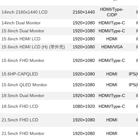
HDMI/Type-
14inch 2160x1440 LCD
2160×1440
C/DP
14inch Dual Monitor
1920×1080
HDMI/Type-C
15.6inch Dual Monitor
1920×1080
HDMI/Type-C
15.6inch HDMI LCD
1920×1080
HDMI
15.6inch HDMI LCD (H) (带外壳)
1920×1080
HDMI/VGA
15.6inch FHD Monitor
1920×1080
HDMI/Type-C
15.6HP-CAPQLED
1920×1080
HDMI
IPS
15.6inch QLED Monitor
1920×1080
HDMI
IPS
18.5inch Dual Monitor
1920×1080
HDMI/Type-C
18.5inch FHD LCD
1080×1920
HDMI/Type-C
21.5inch FHD LCD
1920×1080
HDMI
21.5inch FHD Monitor
1920×1080
HDMI