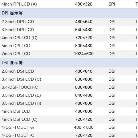
4inch RPi LCD (A)
480×320
SPI
DPI 显示屏
2.8inch DPI LCD
480×640
DPI
3.5inch DPI LCD
640×480
DPI
4inch DPI LCD (C)
720×720
DPI
5inch DPI LCD
800×480
DPI
7inch DPI LCD
1024×600
DPI
DSI 显示屏
2.8inch DSI LCD
480×640
DSI
3.4inch DSI LCD (C)
800×800
DSI
3.4-DSI-TOUCH-C
800×800
DSI
3.5inch DSI LCD (E)
640×480
DSI
3.5inch DSI LCD (H)
480×800
DSI
4inch DSI LCD
480×800
DSI
4inch DSI LCD (C)
720×720
DSI
4-DSI-TOUCH-A
480 × 800
DSI
4-DSI-TOUCH-C
720×720
DSI