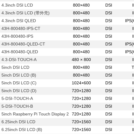
4.3inch DSI LCD
800×480
DSI
4.3inch DSI LCD (带外壳)
800×480
DSI
4.3inch DSI QLED
800×480
DSI
IPS
43H-800480-IPS-CT
800×480
DSI
43H-800480-IPS
800×480
DSI
43H-800480-QLED-CT
800×480
DSI
IPS
43H-800480-QLED
800×480
DSI
IPS
4.3-DSI-TOUCH-A
480 × 800
DSI
5inch DSI LCD
800×480
DSI
5inch DSI LCD (B)
800×480
DSI
5inch DSI LCD (C)
1024×600
DSI
5inch DSI LCD (D)
720×1280
DSI
5-DSI-TOUCH-A
720×1280
DSI
5-DSI-TOUCH-B
720×1280
DSI
5inch Raspberry Pi Touch Display 2
720×1280
DSI
6.25inch DSI LCD
720×1560
DSI
6.25inch DSI LCD (B)
720×1560
DSI