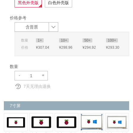
黑色外壳版
白色外壳版
价格参考
含普票
数量
1+
10+
50+
100+
价格
¥307
.04
¥298
.96
¥294
.92
¥293
.30
数量
-
+
7天无理由退换
7寸屏