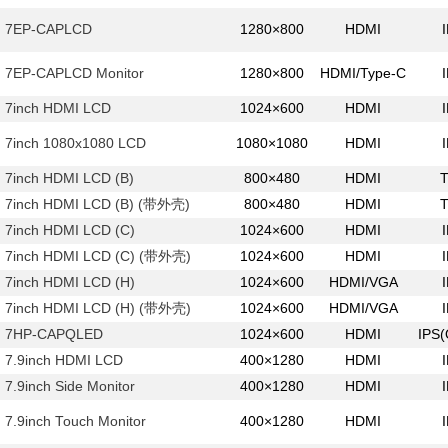
7EP-CAPLCD
1280×800
HDMI
7EP-CAPLCD Monitor
1280×800
HDMI/Type-C
7inch HDMI LCD
1024×600
HDMI
7inch 1080x1080 LCD
1080×1080
HDMI
7inch HDMI LCD (B)
800×480
HDMI
7inch HDMI LCD (B) (带外壳)
800×480
HDMI
7inch HDMI LCD (C)
1024×600
HDMI
7inch HDMI LCD (C) (带外壳)
1024×600
HDMI
7inch HDMI LCD (H)
1024×600
HDMI/VGA
7inch HDMI LCD (H) (带外壳)
1024×600
HDMI/VGA
7HP-CAPQLED
1024×600
HDMI
IPS
7.9inch HDMI LCD
400×1280
HDMI
7.9inch Side Monitor
400×1280
HDMI
7.9inch Touch Monitor
400×1280
HDMI