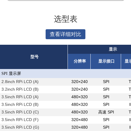
选型表
查看详细对比
显示
型号
分辨率
显示接口
显
SPI 显示屏
2.8inch RPi LCD (A)
320×240
SPI
3.2inch RPi LCD (B)
320×240
SPI
3.5inch RPi LCD (A)
480×320
SPI
3.5inch RPi LCD (B)
480×320
SPI
3.5inch RPi LCD (C)
480×320
高速 SPI
3.5inch RPi LCD (F)
320×480
SPI
3.5inch RPi LCD (G)
320×480
SPI