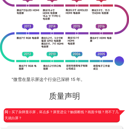
*微雪在显示屏这个行业已深耕 15 年。
质量声明
问：
买了杂牌显示屏，坏点多？屏里进尘？触摸断线？画面卡顿？用不了几
天就白屏？