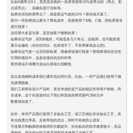
比如A规带点9:1，意思是采购的一批屏里面有10%是带点的（黑点、彩
点或亮点），这确实是行业标准。
如果你买到的屏带点了，就是那运气差的10%？那你就天真了。
因为一些杂牌或山寨为了降低成本，直接使用了B规、C规、拆机屏甚至
是打线屏！
这些屏大多是垃圾，是其他客户挑剩的屏！
如果你运气好，买到B规的，可能是多几个坏点，还能用，也可能发现
显示会偏色（但你没对比，也发现不了。不良商家就这么想)。
如果你运气差一点买到拆机屏、维修屏或者打线屏？那我希望你还没把
它用到项目中，这是你项目的定时炸弹。
那些屏说不准哪天就会白屏或出现断线。
其次其他物料成本我们通常也比同行高。比如，一些产品我们使用了钢
化玻璃面板。
我们工程师在设计产品时，首先考虑的是产品的稳定性和用户体验，而
非成本。这个你直接对比下我们和其他杂牌背面PCB的元件
数量就知道了。
此外，有些产品我们使用了全贴合工艺，该工艺相比非全贴合工艺，具
有光线透过率高、反射率低的优点，同时可有效防止进灰，
可使显示和触摸的体验得到大幅提升。但全贴合的技术难度较大，良品
率较低，就连iPad也只有高端机型才使用了这种工艺。