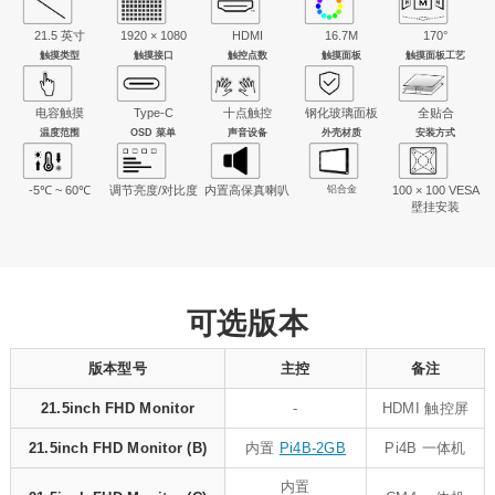
21.5 英寸
1920 × 1080
HDMI
16.7M
170°
触摸类型
触摸接口
触控点数
触摸面板
触摸面板工艺
电容触摸
Type-C
十点触控
钢化玻璃面板
全贴合
温度范围
OSD 菜单
声音设备
外壳材质
安装方式
-5℃ ~ 60℃
调节亮度/对比度
内置高保真喇叭
铝合金
100 × 100 VESA
壁挂安装
可选版本
版本型号
主控
备注
21.5inch FHD Monitor
-
HDMI 触控屏
21.5inch FHD Monitor (B)
内置
Pi4B-2GB
Pi4B 一体机
内置