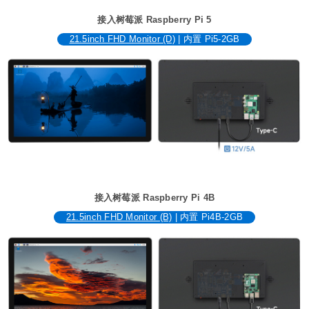
接入树莓派 Raspberry Pi 5
21.5inch FHD Monitor (D)
| 内置 Pi5-2GB
接入树莓派 Raspberry Pi 4B
21.5inch FHD Monitor (B)
| 内置 Pi4B-2GB