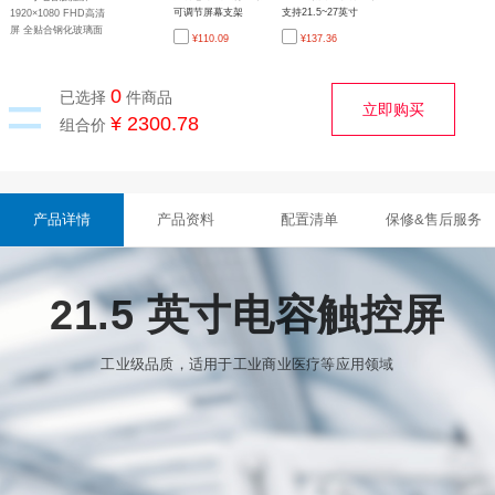
可调节屏幕支架
支持21.5~27英寸
1920×1080 FHD高清
17~30寸显示器适用
75/100mm孔位 多向
屏 全贴合钢化玻璃面
¥
110.09
¥
137.36
气压调节自由高度增
调节 加重底座 符合人
板 HDMI 十点触控 树
高多角度旋转伸缩
体工学
莓派CM4一体机(内置
CMPI4102008)
=
0
已选择
件商品
立即购买
¥ 2300.78
组合价
产品详情
产品资料
配置清单
保修&售后服务
21.5 英寸电容触控屏
工业级品质，适用于工业商业医疗等应用领域