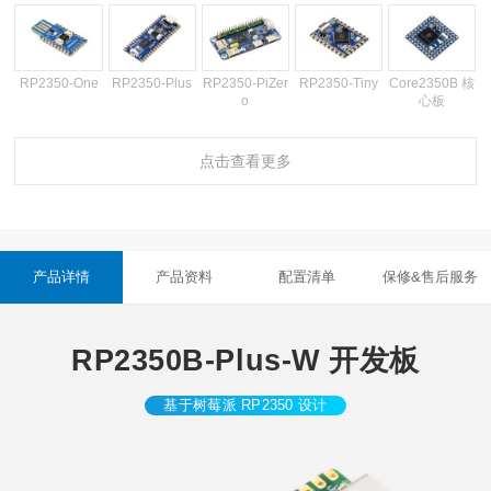
RP2350-One
RP2350-Plus
RP2350-PiZer
RP2350-Tiny
Core2350B 核
o
心板
点击查看更多
4.3 寸触摸屏 L
4寸LCD
4寸触摸屏LCD
3.49 英寸 IPS
RP2350B-Plu
CD
电容触摸屏
s-W 开发板
产品详情
产品资料
配置清单
保修&售后服务
3.49 英寸 IPS
2.8寸圆形触摸
2.8寸触摸屏L
2.41寸触摸屏A
2.41寸触摸屏A
电容触摸屏
LCD屏RGB接
CD
MOLED
MOLED带外壳
口
RP2350B-Plus-W 开发板
基于树莓派 RP2350 设计
2.1寸2.5D曲面
2.1寸平面触摸
2寸触摸屏LCD
2寸触摸屏LCD
1.85寸触摸屏L
圆形触摸屏LC
屏LCD
带 OV5640 摄
CD
D
像头