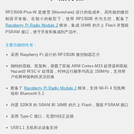
1.28寸LCD 带
0.96寸LCD
RP2350 工控
RP2350 工控
RP2350 微型
外壳
板工业级 8 路
板工业级 8 路
RGB开发板
RP2350B-Plus-W 是微雪 (Waveshare) 设计的低成本、高性能的微控
网络继电器
网络继电器
制器开发板。在较小的板型下，使用 RP2350B 作为主控，配备了
Raspberry Pi Radio Module 2
模块，集成 16MB 的片上 Flash 并预留
PSRAM 接口，便于开发和集成到产品中。
主要功能特性有：
采用 Raspberry Pi 设计的 RP2350B 微控制器芯片
独特的双核、双架构，搭载了双核 ARM Cortex-M33 处理器和双核
Hazard3 RISC-V 处理器，时钟运行频率均高达 150MHz，支持用
户在两种架构间灵活切换
配备了
Raspberry Pi Radio Module 2
模块，支持 Wi-Fi 4 无线网
络和 Bluetooth 5.2
内置 520KB 的 SRAM 和 16MB 的片上 Flash，预留 PSRAM 接口
采用 Type-C 接口，无需纠结正反插
USB1.1 主机和从设备支持