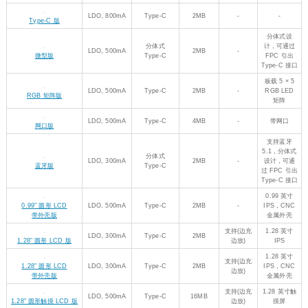
LDO, 800mA
Type-C
2MB
-
-
Type-C 版
分体式设
分体式
计，可通过
LDO, 500mA
2MB
-
微型版
Type-C
FPC 引出
Type-C 接口
板载 5 × 5
LDO, 500mA
Type-C
2MB
-
RGB LED
RGB 矩阵版
矩阵
LDO, 500mA
Type-C
4MB
-
带网口
网口版
支持蓝牙
5.1，分体式
分体式
LDO, 300mA
2MB
-
设计，可通
蓝牙版
Type-C
过 FPC 引出
Type-C 接口
0.99 英寸
0.99" 圆形 LCD
LDO, 500mA
Type-C
2MB
-
IPS，CNC
带外壳版
金属外壳
支持(边充
1.28 英寸
LDO, 300mA
Type-C
2MB
1.28" 圆形 LCD 版
边放)
IPS
1.28 英寸
支持(边充
1.28" 圆形 LCD
LDO, 300mA
Type-C
2MB
IPS，CNC
边放)
带外壳版
金属外壳
支持(边充
1.28 英寸触
LDO, 500mA
Type-C
16MB
1.28" 圆形触摸 LCD 版
边放)
摸屏