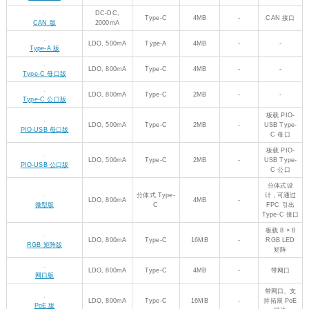
DC-DC,
Type-C
4MB
-
CAN 接口
CAN 版
2000mA
LDO, 500mA
Type-A
4MB
-
-
Type-A 版
LDO, 800mA
Type-C
4MB
-
-
Type-C 母口版
LDO, 800mA
Type-C
2MB
-
-
Type-C 公口版
板载 PIO-
LDO, 500mA
Type-C
2MB
-
USB Type-
PIO-USB 母口版
C 母口
板载 PIO-
LDO, 500mA
Type-C
2MB
-
USB Type-
PIO-USB 公口版
C 公口
分体式设
分体式 Type-
计，可通过
LDO, 800mA
4MB
-
微型版
C
FPC 引出
Type-C 接口
板载 8 × 8
LDO, 800mA
Type-C
16MB
-
RGB LED
RGB 矩阵版
矩阵
LDO, 800mA
Type-C
4MB
-
带网口
网口版
带网口、支
LDO, 800mA
Type-C
16MB
-
持拓展 PoE
PoE 版