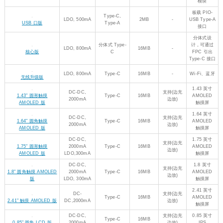
模块
板载 PIO-
Type-C,
LDO, 500mA
2MB
-
USB Type-A
USB 口版
Type-A
接口
分体式设
分体式 Type-
计，可通过
LDO, 800mA
16MB
-
核心版
C
FPC 引出
Type-C 接口
LDO, 800mA
Type-C
16MB
-
Wi-Fi、蓝牙
无线升级版
1.43 英寸
DC-DC,
支持(边充
1.43" 圆形触摸
Type-C
16MB
AMOLED
2000mA
边放)
AMOLED 版
触摸屏
1.64 英寸
DC-DC,
支持(边充
1.64" 圆角触摸
Type-C
16MB
AMOLED
2000mA
边放)
AMOLED 版
触摸屏
DC-DC,
1.75 英寸
支持(边充
1.75" 圆形触摸
2000mA
Type-C
16MB
AMOLED
边放)
AMOLED 版
LDO,300mA
触摸屏
DC-DC,
1.8 英寸
支持(边充
1.8" 圆角触摸 AMOLED
2000mA
Type-C
16MB
AMOLED
边放)
版
LDO, 300mA
触摸屏
2.41 英寸
DC-
支持(边充
Type-C
16MB
AMOLED
2.41" 触摸 AMOLED 版
DC,2000mA
边放)
触摸屏
DC-DC,
支持(边充
0.85 英寸
Type-C
16MB
0.85" 圆角 LCD 版
2000mA
边放)
IPS