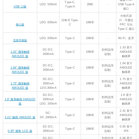
带网口、支
LDO,
Type-C
16MB
-
持拓展 PoE
PoE 版
800mA
模块
板载 PIO-
LDO,
Type-C,
2MB
-
USB Type-A
USB 口版
500mA
Type-A
接口
分体式设
LDO,
分体式
计，可通过
16MB
-
核心版
800mA
Type-C
FPC 引出
Type-C 接口
LDO,
Type-C
16MB
-
Wi-Fi、蓝牙
无线升级版
800mA
支持
1.43 英寸
DC-DC,
Type-C
16MB
(边充
AMOLED
1.43" 圆形触摸 AMOLED 版
2000mA
边放)
触摸屏
支持
1.64 英寸
DC-DC,
Type-C
16MB
(边充
AMOLED
1.64" 圆角触摸 AMOLED 版
2000mA
边放)
触摸屏
DC-DC,
支持
1.75 英寸
2000mA
Type-C
16MB
(边充
AMOLED
1.75" 圆形触摸 AMOLED 版
LDO,300mA
边放)
触摸屏
DC-DC,
支持
1.8 英寸
2000mA
Type-C
16MB
(边充
AMOLED
1.8" 圆角触摸 AMOLED 版
LDO,
边放)
触摸屏
300mA
支持
2.41 英寸
DC-