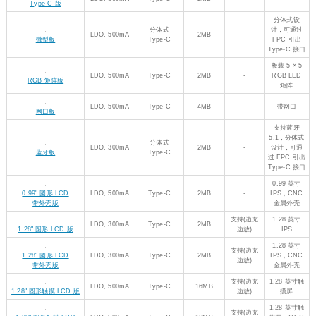
板载 DVI 接
支持
口、Micro
DC-DC,
Type-C
16MB
(边充
SD 卡座和
DVI 接口版
2000mA
边放)
PIO-USB 接
口
RP2040 主芯片
DC-DC,
Micro USB
2MB
-
带 Wi-Fi
Pico W
3000mA
DC-DC,
Micro USB
2MB
-
带 Wi-Fi
Pico WH
3000mA
DC-DC,
Micro USB
2MB
-
-
Pico
800mA
DC-DC,
Micro USB
2MB
-
-
Pico H
800mA
LDO,
Type-A
4MB
-
-
Type-A 版
500mA
LDO,
Type-C
2MB
-
-
Type-C 版
800mA
分体式设
LDO,
分体式
计，可通过
2MB
-
微型版
500mA
Type-C
FPC 引出
Type-C 接口
板载 5 × 5
LDO,
Type-C
2MB
-
RGB LED
RGB 矩阵版
500mA
矩阵
LDO,