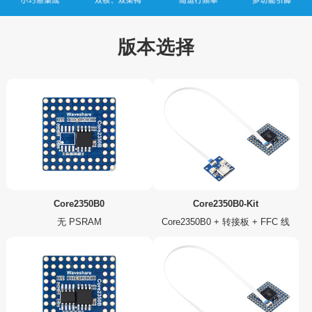
1.43寸触摸屏A
1.43寸触摸屏A
1.28寸触摸屏L
1.28寸触摸屏L
1.28寸触摸屏L
版本选择
MOLED
MOLED带外壳
CD
CD 带外壳
CD
1.28寸LCD 带
0.96寸LCD
RP2350 工控
RP2350 工控
RP2350 微型
外壳
板工业级 8 路
板工业级 8 路
RGB开发板
网络继电器
网络继电器
Core2350B0
Core2350B0-Kit
无 PSRAM
Core2350B0 + 转接板 + FFC 线