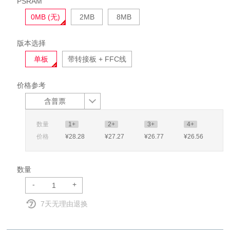
PSRAM
0MB (无)
2MB
8MB
版本选择
单板
带转接板 + FFC线
价格参考
含普票
数量
1+
2+
3+
4+
价格
¥28
.28
¥27
.27
¥26
.77
¥26
.56
数量
-
+
7天无理由退换