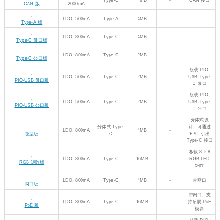
DC-DC,
Micro USB
4MB
-
Wi-Fi, 蓝牙
Pico 2 WH
800mA
DC-DC,
Type-C
4MB
-
CAN 接口
CAN 版
2000mA
LDO,
Type-A
4MB
-
-
Type-A 版
500mA
LDO,
Type-C
4MB
-
-
Type-C 母口版
800mA
LDO,
Type-C
2MB
-
-
Type-C 公口版
800mA
板载 PIO-
LDO,
Type-C
2MB
-
USB Type-
PIO-USB 母口版
500mA
C 母口
板载 PIO-
LDO,
Type-C
2MB
-
USB Type-
PIO-USB 公口版
500mA
C 公口
分体式设
LDO,
分体式
计，可通过
4MB
-
微型版
800mA
Type-C
FPC 引出
Type-C 接口
板载 8 × 8
LDO,
Type-C
16MB
-
RGB LED
RGB 矩阵版
800mA
矩阵
LDO,
Type-C
4MB
-
带网口
网口版
800mA