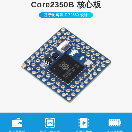
Core2350B 核心板
口
基于树莓派 RP2350 设计
2.1寸2.5D曲面
2.1寸平面触摸
2寸触摸屏LCD
2寸触摸屏LCD
1.85寸触摸屏L
圆形触摸屏LC
屏LCD
带 OV5640 摄
CD
D
像头
1.85寸触摸屏L
1.85寸触摸屏L
1.8寸触摸屏A
1.8寸触摸屏A
1.75寸触摸屏A
CD带音箱不带
CD带音箱
MOLED不带电
MOLED带电池
MOLED带GPS
电池
池
1.75寸触摸屏A
1.75寸触摸屏A
1.69寸触摸屏L
1.64寸触摸屏A
1.47寸LCD
MOLED带外壳
MOLED
CD
MOLED带排针
1.47寸LCD带
1.47寸LCD U
1.47寸LCD U
1.46寸触摸屏L
1.46寸触摸屏L
排针
SB接口
SB接口带排针
CD
CD 带盖板