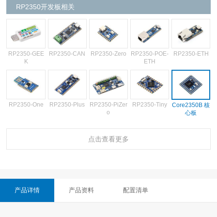
RP2350开发板相关
RP2350-GEE
RP2350-CAN
RP2350-Zero
RP2350-POE-
RP2350-ETH
K
ETH
RP2350-One
RP2350-Plus
RP2350-PiZer
RP2350-Tiny
Core2350B 核
o
心板
点击查看更多
RP2350B-Plu
4.3 寸触摸屏 L
4寸LCD
4寸触摸屏LCD
3.49 英寸 IPS
s-W 开发板
CD
电容触摸屏
产品详情
产品资料
配置清单
3.49 英寸 IPS
2.8寸圆形触摸
2.8寸触摸屏L
2.41寸触摸屏A
2.41寸触摸屏A
电容触摸屏
LCD屏RGB接
CD
MOLED
MOLED带外壳