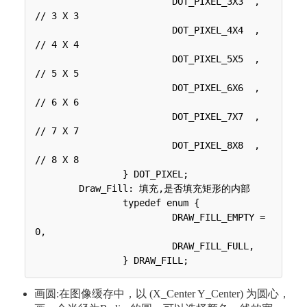
 	 	 	 DOT_PIXEL_3X3  ,		
// 3 X 3

 	 	 	 DOT_PIXEL_4X4  ,		
// 4 X 4

 	 	 	 DOT_PIXEL_5X5  , 		
// 5 X 5

 	 	 	 DOT_PIXEL_6X6  , 		
// 6 X 6

 	 	 	 DOT_PIXEL_7X7  , 		
// 7 X 7

 	 	 	 DOT_PIXEL_8X8  , 		
// 8 X 8

 	 	} DOT_PIXEL;

 	Draw_Fill: 填充,是否填充矩形的内部

 	 	typedef enum {

 	 	 	 DRAW_FILL_EMPTY = 
0,

 	 	 	 DRAW_FILL_FULL,

画圆:在图像缓存中，以 (X_Center Y_Center) 为圆心，