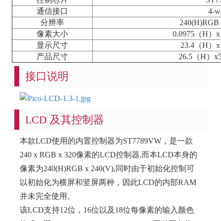
通信接口
4-w
分辨率
240(H)RGB x
像素大小
0.0975（H）x
显示尺寸
23.4（H）x
产品尺寸
26.5（H）x
接口说明
LCD 及其控制器
本款LCD使用的内置控制器为ST7789VW，是一款
240 x RGB x 320像素的LCD控制器,而本LCD本身的
像素为240(H)RGB x 240(V),同时由于初始化控制可
以初始化为横屏和竖屏两种，因此LCD的内部RAM
并未完全使用。
该LCD支持12位，16位以及18位每像素的输入颜色