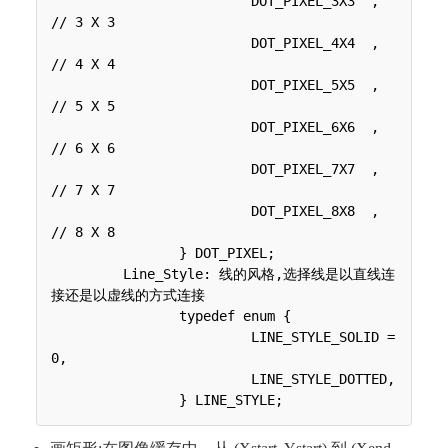
 	 	 	 DOT_PIXEL_3X3  ,		
// 3 X 3

 	 	 	 DOT_PIXEL_4X4  ,		
// 4 X 4

 	 	 	 DOT_PIXEL_5X5  , 		
// 5 X 5

 	 	 	 DOT_PIXEL_6X6  , 		
// 6 X 6

 	 	 	 DOT_PIXEL_7X7  , 		
// 7 X 7

 	 	 	 DOT_PIXEL_8X8  , 		
// 8 X 8

 	 	} DOT_PIXEL;

 	 Line_Style: 线的风格,选择线是以直线连
接还是以虚线的方式连接

 	 	typedef enum {

 	 	 	 LINE_STYLE_SOLID = 
0,

 	 	 	 LINE_STYLE_DOTTED,
