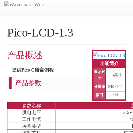
Pico-LCD-1.3
产品概述
功能简介
提供Pico C语言例程
显示尺
1.3英寸
寸
产品参数
分辨率
240×240
接口
SPI
参数名称
供电电压
2.6V
工作电流
4
屏幕类型
控制芯片
ST7