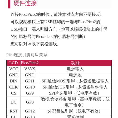
硬件连接
连接Pico/Pico2的时候，请注意对应方向不要接反。
可以观察模块上有USB丝印的一端与Pico/Pico2的
USB接口一端来判断方向（也可以根据模块上的排母
的引脚标号与Pico/Pico2的引脚标号判断）
您可以对照以下表格连线。
Pico连接引脚对应关系
LCD
Pico/Pico2
功能
VCC
VSYS
电源输入
GND
GND
电源地
DIN
GP11
SPI通信MOSI引脚，从设备数据输入
CLK
GP10
SPI通信SCK引脚，从设备时钟输入
CS
GP9
SPI片选引脚（低电平有效）
数据/命令控制引脚（高电平数据，低
DC
GP8
电平命令）
RST
GP12
外部复位引脚（低电平有效）
BL
GP13
背光控制