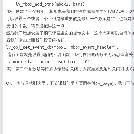
    lv_mbox_add_btns(mbox1, btns);
 我们创建了一个数组，其实也是我们的消息弹窗里面的按钮名称，这里我们添加了两个，当然你也
可以设置三个或者四个，但是最重要的是最后一个必须是
""
，也就是
按钮的个数，请务必记得这一点。
然后我们增加设置了消息弹窗里面的提示文本，这个大家可以自行添
后我们增加上面我们设置的按钮。
lv_obj_set_event_cb(mbox1, mbox_event_handler);
 这行函数就是设置我们的回调函数，我们在回调函数里将消息弹窗关
lv_mbox_start_auto_close(mbox1, 10);
 其中第二个参数是等待多少毫秒后关闭，大家如果想延时关闭可以将
OK，本节课就到这里，下节课我们学习页面控件(lv_page)，我们下