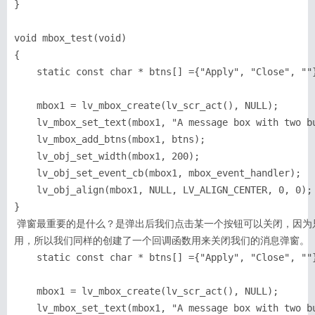
}

void mbox_test(void)

{

    static const char * btns[] ={"Apply", "Close", ""}
搜索
用户
版块
    mbox1 = lv_mbox_create(lv_scr_act(), NULL);

    lv_mbox_set_text(mbox1, "A message box with two bu
    lv_mbox_add_btns(mbox1, btns);

    lv_obj_set_width(mbox1, 200);

    lv_obj_set_event_cb(mbox1, mbox_event_handler);

    lv_obj_align(mbox1, NULL, LV_ALIGN_CENTER, 0, 0); 
}
 弹窗最重要的是什么？是弹出后我们点击某一个按钮可以关闭，因为只起到一个提示或者警告的作
用，所以我们同样的创建了一个回调函数用来关闭我们的消息弹窗。
    static const char * btns[] ={"Apply", "Close", ""}
    mbox1 = lv_mbox_create(lv_scr_act(), NULL);

    lv_mbox_set_text(mbox1, "A message box with two bu