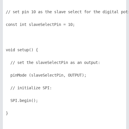
// set pin 10 as the slave select for the digital pot:
const int slaveSelectPin = 10;

void setup() {

  // set the slaveSelectPin as an output:

  pinMode (slaveSelectPin, OUTPUT);

  // initialize SPI:

  SPI.begin();

}
