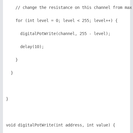
    // change the resistance on this channel from max 
    for (int level = 0; level < 255; level++) {

      digitalPotWrite(channel, 255 - level);

      delay(10);

    }

  }

}

void digitalPotWrite(int address, int value) {
