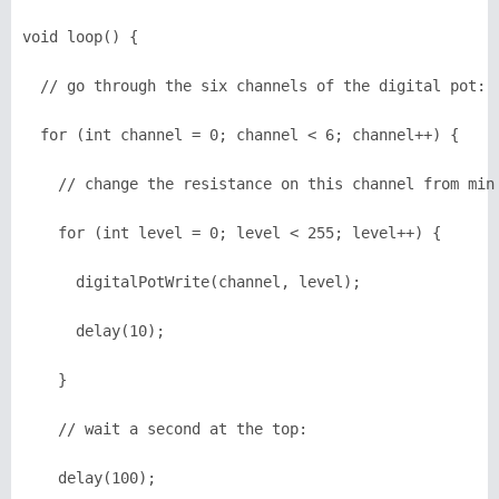
void loop() {

  // go through the six channels of the digital pot:

搜索
用户
版块
  for (int channel = 0; channel < 6; channel++) {

    // change the resistance on this channel from min 
    for (int level = 0; level < 255; level++) {

      digitalPotWrite(channel, level);

      delay(10);

    }

    // wait a second at the top:

    delay(100);
