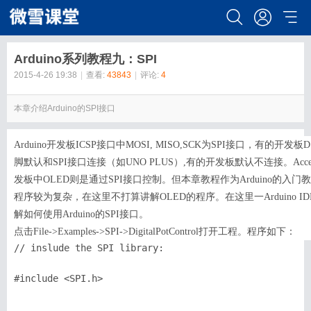
Arduino系列教程九：SPI
2015-4-26 19:38
|
查看:
43843
|
评论:
4
本章介绍Arduino的SPI接口
Arduino
开发板
ICSP
接口中
MOSI, MISO,SCK
为
SPI
接口，有的开发板
D
脚默认和
SPI
接口连接（如
UNO PLUS
）
,
有的开发板默认不连接。
Acce
发板中
OLED
则是通过
SPI
接口控制。但本章教程作为
Arduino
的入门教
程序较为复杂，在这里不打算讲解
OLED
的程序。在这里一
Arduino I
解如何使用
Arduino
的
SPI
接口。
点击
File->Examples->SPI->DigitalPotControl
打开工程。程序如下：
// inslude the SPI library:

#include <SPI.h>
