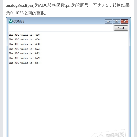
analogRead(
p
in)
为
ADC
转换函数
,pin
为管脚号，可为
0~5
，转换结果
为
0~1023
之间的整数。
搜索
用户
版块