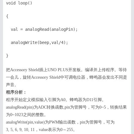
void loop()

{

  val = analogRead(analogPin);

  analogWrite(beep,val/4);

}
把
Accessory Shield
插上
UNO PLUS
开发板。编译并上传程序。等待
一会儿，旋转
Accessory S
hield
中可调电位器，蜂鸣器会发出不同是
声音。
程序分析：
程序开始定义模拟输入引脚为
A0
。蜂鸣器为
D11
引脚。
analogRead(
p
in)
为
ADC
转换函数
,pin
为管脚号，可为
0~5
，转换结果
为
0~1023
之间的整数。
analogWrite(pin,value)
为
PWM
输出函数，
pin
为管脚号，可为
3, 5, 6, 9, 10, 11
，
value
表示为
0
～
255
。