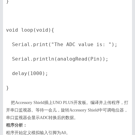
}

void loop(void){

  Serial.print("The ADC value is: ");

  Serial.println(analogRead(Pin));

  delay(1000);

}
把
Accessory Shield
插上
UNO PLUS
开发板。编译并上传程序，打
开串口监视器。等待一会儿，旋转
Accessory S
hield
中可调电位器，
串口监视器会显示
ADC
转换后的数据。
程序分析：
程序开始定义模拟输入引脚为
A0
。