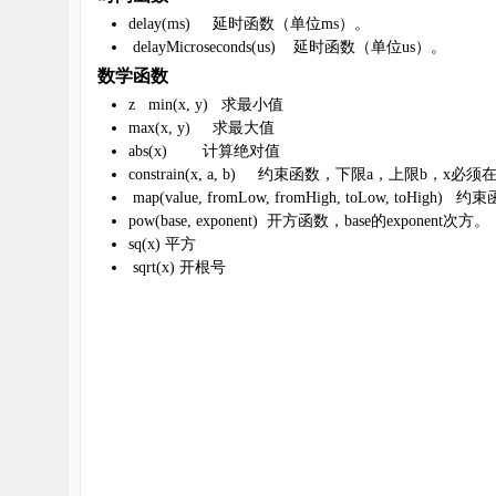
堂
delay(ms)
延时函数（单位
ms
）。
delayMicroseconds(us)
延时函数（单位
us
）。
数学函数
z min(x, y)
求最小值
max(x, y)
求最大值
abs(x)
计算绝对值
constrain(x, a, b)
约束函数，下限
a
，上限
b
，
x
必须
map(value, fromLow, fromHigh, toLow, toHigh)
约束
pow(base, exponent)
开方函数，
base
的
exponent
次方。
sq(x)
平方
sqrt(x)
开根号