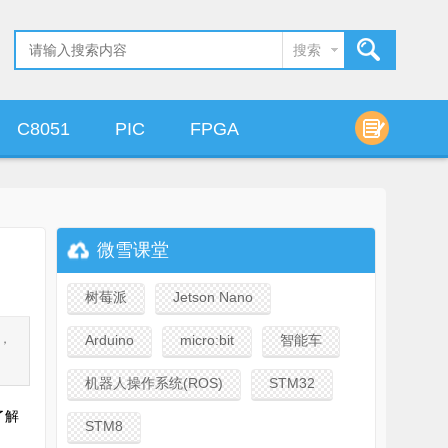
搜索
C8051
PIC
FPGA
算法设计
微雪课堂
树莓派
Jetson Nano
层，
Arduino
micro:bit
智能车
机器人操作系统(ROS)
STM32
了解
STM8