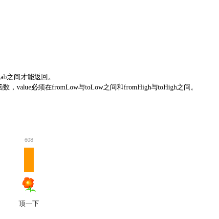
在
ab
之间才能返回。
函数，
value
必须在
fromLow
与
toLow
之间和
fromHigh
与
toHigh
之间。
608
顶一下