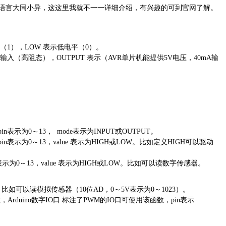
语言大同小异，这这里我就不一一详细介绍，有兴趣的可到官网了解。
（
1
），
LOW
表示低电平（
0
）。
输入（高阻态），
OUTPUT
表示（
AVR
单片机能提供
5V
电压，
40mA
输
pin
表示为
0
～
13
，
mode
表示为
INPUT
或
OUTPUT
。
pin
表示为
0
～
13
，
value
表示为
HIGH
或
LOW
。比如定义
HIGH
可以驱动
表示为
0
～
13
，
value
表示为
HIGH
或
LOW
。比如可以读数字传感器。
。比如可以读模拟传感器（
10
位
AD
，
0
～
5V
表示为
0
～
1023
）。
数，
Arduino
数字
IO
口
标注了
PWM
的
IO
口可使用该函数，
pin
表示