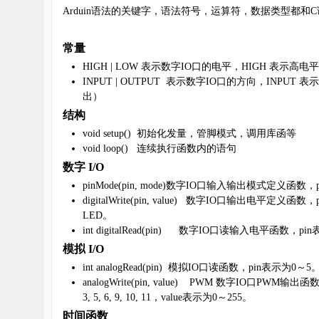
Arduin
语法的关键字，语法符号，运算符，数据类型都和
C
雪
常量
HIGH | LOW
表示数字
IO
口的电平，
HIGH
表示高电平
INPUT | OUTPUT
表示数字
IO
口的方向，
INPUT
表示
出）
结构
void setup()
初始化发量，管脚模式，调用库函等
void loop()
连续执行函数内的语句
数字
I/O
课
pinMode(pin, mode)
数字
IO
口输入输出模式定义函数，
digitalWrite(pin, value)
数字
IO
口输出电平定义函数，
LED
。
int digitalRead(pin)
数字
IO
口读输入电平函数，
pin
模拟
I/O
int analogRead(pin)
模拟
IO
口读函数，
pin
表示为
0
～
5
analogWrite(pin, value) PWM
数字
IO
口
PWM
输出函
3, 5, 6, 9, 10, 11
，
value
表示为
0
～
255
。
时间函数