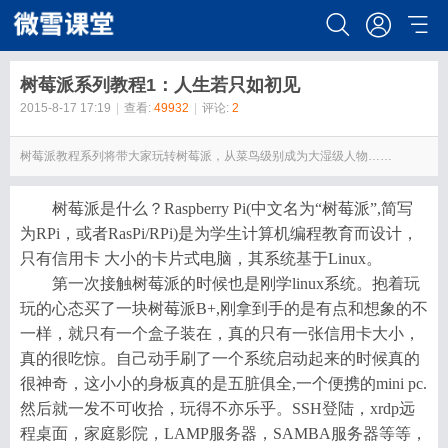
树莓派系列教程1：人生若只如初见
2015-8-17 17:19
|
查看:
49932
|
评论:
2
树莓派教程系列将带大家玩转树莓派，从菜鸟级别成为大湿级人物……
树莓派是什么？Raspberry Pi(中文名为“树莓派”,简写
为RPi，或者RasPi/RPi)是为学生计算机编程教育而设计，
只有信用卡 大小的卡片式电脑，其系统基于Linux。
第一次接触树莓派的时候也是刚学linux系统。抱着玩
玩的心态买了一块树莓派B+,刚拿到手的是有点和想象的不
一样，就只有一个盒子装在，真的只有一张信用卡大小，
真的很吃惊。自己动手刷了一个系统启动起来的时候真的
很神奇，这小小的身板真的是五脏俱全,一个便携的mini pc.
然后就一发不可收拾，玩得不亦乐乎。SSH登陆，xrdp远
程桌面，家庭影院，LAMP服务器，SAMBA服务器等等，