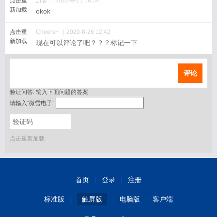
点击重
游客
|
2020-9-21 18:54
新加载
okok
点击重
Cheers~
|
2020-8-26 12:42
新加载
现在可以评论了吧？？？标记一下
评论
验证问答:
输入下面问题的答案
请输入“微雪电子”
点击重新加载
首页
|
登录
|
注册
标准版
|
触屏版
|
电脑版
|
客户端