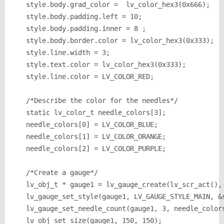
    style.body.grad_color =  lv_color_hex3(0x666)
    style.body.padding.left = 10;                 
    style.body.padding.inner = 8 ;               
    style.body.border.color = lv_color_hex3(0x333)
    style.line.width = 3;                          
搜索
用户
版块
    style.text.color = lv_color_hex3(0x333);       
    style.line.color = LV_COLOR_RED;            
    /*Describe the color for the needles*/

    static lv_color_t needle_colors[3];

    needle_colors[0] = LV_COLOR_BLUE;

    needle_colors[1] = LV_COLOR_ORANGE;

    needle_colors[2] = LV_COLOR_PURPLE;

    /*Create a gauge*/

    lv_obj_t * gauge1 = lv_gauge_create(lv_scr_act(), 
    lv_gauge_set_style(gauge1, LV_GAUGE_STYLE_MAIN, &s
    lv_gauge_set_needle_count(gauge1, 3, needle_colors
    lv_obj_set_size(gauge1, 150, 150);
