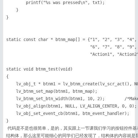
        printf("%s was pressed\n", txt);

    }

}

搜索
用户
版块
static const char * btnm_map[] = {"1", "2", "3", "4", 
                                  "6", "7", "8", "9", 
                                  "Action1", "Action2"
static void btnm_test(void)

{

    lv_obj_t * btnm1 = lv_btnm_create(lv_scr_act(), NU
    lv_btnm_set_map(btnm1, btnm_map);

    lv_btnm_set_btn_width(btnm1, 10, 2);        /*Make
    lv_obj_align(btnm1, NULL, LV_ALIGN_CENTER, 0, 0);

    lv_obj_set_event_cb(btnm1, btm_event_handler);

}
 代码是不是也很简单，是的，其实跟上一节课我们学习的按钮控件基本一致，唯一不同的就是这里多了一个btnm_map的
结构体，那么这里可能细心的同学们已经发现了，结构体的内容就是