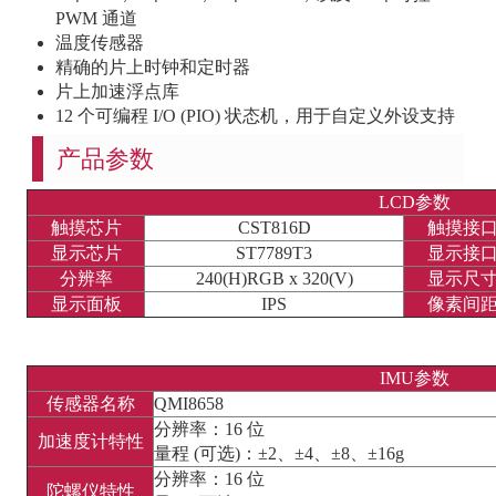
PWM 通道
温度传感器
精确的片上时钟和定时器
片上加速浮点库
12 个可编程 I/O (PIO) 状态机，用于自定义外设支持
产品参数
LCD参数
触摸芯片
CST816D
触摸接
显示芯片
ST7789T3
显示接
分辨率
240(H)RGB x 320(V)
显示尺
显示面板
IPS
像素间
IMU参数
传感器名称
QMI8658
分辨率：16 位
加速度计特性
量程 (可选)：±2、±4、±8、±16g
分辨率：16 位
陀螺仪特性