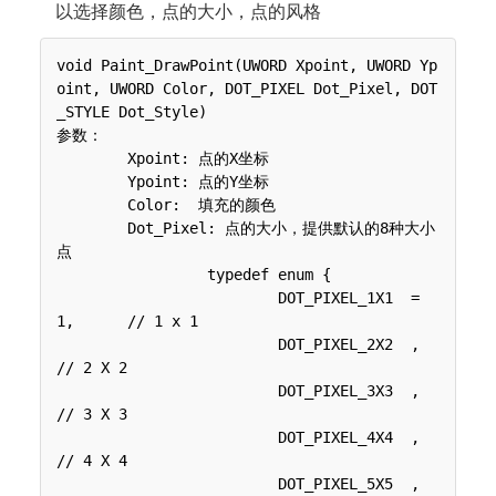
以选择颜色，点的大小，点的风格
void Paint_DrawPoint(UWORD Xpoint, UWORD Yp
oint, UWORD Color, DOT_PIXEL Dot_Pixel, DOT
_STYLE Dot_Style)

参数：

 	Xpoint: 点的X坐标

 	Ypoint: 点的Y坐标

 	Color:  填充的颜色

 	Dot_Pixel: 点的大小，提供默认的8种大小
点

 	 	 typedef enum {

 	 	 	 DOT_PIXEL_1X1  = 
1,	// 1 x 1

 	 	 	 DOT_PIXEL_2X2  , 		
// 2 X 2

 	 	 	 DOT_PIXEL_3X3  , 	 	
// 3 X 3

 	 	 	 DOT_PIXEL_4X4  , 	 	
// 4 X 4

 	 	 	 DOT_PIXEL_5X5  , 		