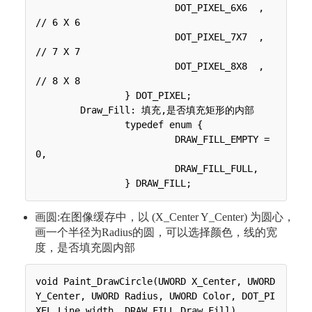
 	 	 	 DOT_PIXEL_6X6  , 		
// 6 X 6

 	 	 	 DOT_PIXEL_7X7  , 		
// 7 X 7

 	 	 	 DOT_PIXEL_8X8  , 		
// 8 X 8

 	 	} DOT_PIXEL;

 	Draw_Fill: 填充,是否填充矩形的内部

 	 	typedef enum {

 	 	 	 DRAW_FILL_EMPTY = 
0,

 	 	 	 DRAW_FILL_FULL,

画圆:在图像缓存中，以 (X_Center Y_Center) 为圆心，
画一个半径为Radius的圆，可以选择颜色，线的宽
度，是否填充圆内部
void Paint_DrawCircle(UWORD X_Center, UWORD 
Y_Center, UWORD Radius, UWORD Color, DOT_PI
XEL Line_width, DRAW_FILL Draw_Fill)
