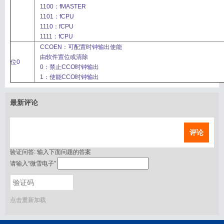
1100：fMASTER
1101：fCPU
1110：fCPU
1111：fCPU
CCOEN：可配置时钟输出使能
由软件置位或清除
搜索
用户
版块
位0
0：禁止CCO时钟输出
1：使能CCO时钟输出
最新评论
评论
验证问答:
输入下面问题的答案
请输入“微雪电子”
点击重新加载