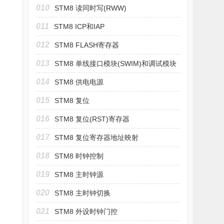
010
STM8 读同时写(RWW)
011
STM8 ICP和IAP
012
STM8 FLASH寄存器
013
STM8 单线接口模块(SWIM)和调试模块
(DM)
014
STM8 供电电源
015
STM8 复位
016
STM8 复位(RST)寄存器
017
STM8 复位寄存器地址映射
018
STM8 时钟控制
019
STM8 主时钟源
020
STM8 主时钟切换
021
STM8 外设时钟门控