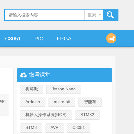
搜索
C8051
PIC
FPGA
算法设计
微雪课堂
树莓派
Jetson Nano
器关闭
Arduino
micro:bit
智能车
机器人操作系统(ROS)
STM32
STM8
AVR
C8051