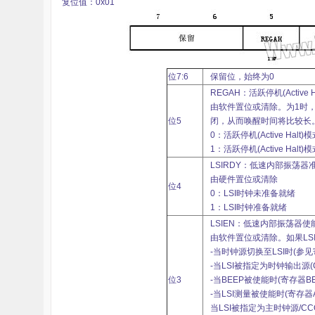
复位值：0x01
雪
位7:6
保留位，始终为0
REGAH：活跃停机(Active
由软件置位或清除。为1时，一旦
位5
闭，从而唤醒时间将比较长
0：活跃停机(Active Ha
1：活跃停机(Active Ha
LSIRDY：低速内部振荡器
课
由硬件置位或清除
位4
0：LSI时钟未准备就绪
1：LSI时钟准备就绪
LSIEN：低速内部振荡器使
由软件置位或清除。如果LS
-当时钟源切换至LSI时(参见
-当LSI被指定为时钟输出源(C
位3
-当BEEP被使能时(寄存器BE
-当LSI测量被使能时(寄存器A
当LSI被指定为主时钟源/C