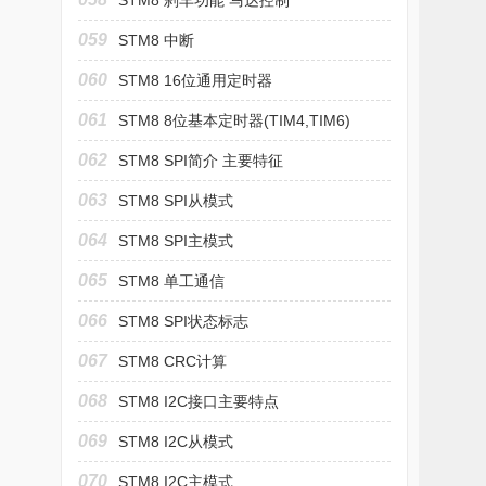
STM8 刹车功能 马达控制
059
STM8 中断
060
STM8 16位通用定时器
(TIM2,TIM3,TIM5)
061
STM8 8位基本定时器(TIM4,TIM6)
062
STM8 SPI简介 主要特征
063
STM8 SPI从模式
064
STM8 SPI主模式
065
STM8 单工通信
066
STM8 SPI状态标志
067
STM8 CRC计算
068
STM8 I2C接口主要特点
069
STM8 I2C从模式
070
STM8 I2C主模式