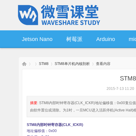
Jetson Nano
树莓派
Arduino
mic
STM8
STM8单片机内核剖析
查看内容
操作系统
产品资讯
STM
2015-7-13 11:20
微
›
›
›
›
摘要
: STM8内部时钟寄存器(CLK_ICKR)地址偏移值：0x00复位值
由软件置位或清除。为1时，一旦MCU进入活跃停机(Active Halt)模
STM8内部时钟寄存器(CLK_ICKR)
地址偏移值：0x00