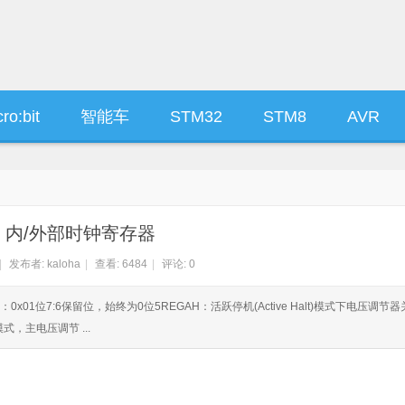
ro:bit
智能车
STM32
STM8
AVR
8 内/外部时钟寄存器
|
发布者:
kaloha
|
查看:
6484
|
评论: 0
：0x01位7:6保留位，始终为0位5REGAH：活跃停机(Active Halt)模式下电压调节
式，主电压调节 ...