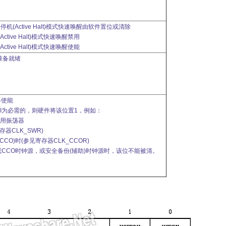
跃停机(Active Halt)模式快速唤醒由软件置位或清除
ctive Halt)模式快速唤醒禁用
ctive Halt)模式快速唤醒使能
准备就绪
器使能
I为必需的，则硬件将该位置1，例如：
备用振荡器
存器CLK_SWR)
CO)时(参见寄存器CLK_CCOR)
或CCO时钟源，或安全备份(辅助)时钟源时，该位不能被清。