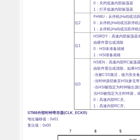
堂
0：关闭低速内部振荡器
1：打开低速内部振荡器
FHWU：从停机(Halt)或活
位2
0：从停机(Halt)或活跃停机(A
1：从停机(Halt)或活跃停机(A
HSIRDY：高速内部振荡器
由硬件置位或清除
位1
0：HSI未准备就绪
1：HSI准备就绪
HSIEN：高速内部RC振荡
由软件置位或清除。如果HS
-当被CSS激活，做为安全
-当时钟源切换至HSI(参见寄
位0
-当HSI被指定为时钟输出源(C
当HSI被指定为主时钟源，
0：高速内部RC关。
1：高速内部RC开。
STM8外部时钟寄存器(CLK_ECKR)
地址偏移值：0x01
复位值：0x00