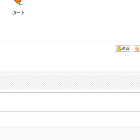
顶一下
邀请