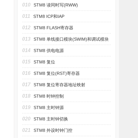
010
STM8 读同时写(RWW)
011
STM8 ICP和IAP
012
STM8 FLASH寄存器
013
STM8 单线接口模块(SWIM)和调试模块
(DM)
014
STM8 供电电源
015
STM8 复位
016
STM8 复位(RST)寄存器
017
STM8 复位寄存器地址映射
018
STM8 时钟控制
019
STM8 主时钟源
020
STM8 主时钟切换
021
STM8 外设时钟门控