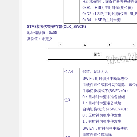
堂
Halt)唤醒时，该寄存器将被硬件设置
0xE1：HSI为主时钟源(复位值)
0xD2：LSI为主时钟源(仅当LSI
0xB4：HSE为主时钟源
STM8切换控制寄存器(CLK_SWCR)
地址偏移值：0x05
复位值：未定义
位7:4
保留。始终为0。
SWIF：时钟切换中断标志位
由硬件置位或软件写0清除。该位的
手动切换模式下(SWEN=0)：
0：目标时钟源未准备就绪
位3
1：目标时钟源准备就绪
自动切换模式下(SWEN=0)：
0：无时钟切换事件发生
1：有时钟切换事件发生
SWIEN：时钟切换中断使能
由软件置位或清除