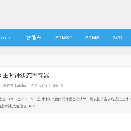
ro:bit
智能车
STM32
STM8
AVR
M8 主时钟状态寄存器
|
发布者:
kaloha
|
查看:
5242
|
评论: 0
03复位值：0xE1位7:0CKM：主时钟状态位由硬件置位或清除。用以指示当前所选的主时
钟源(复位值)0xD2： ...