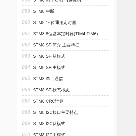
STM8 刹车功能 马达控制
059
STM8 中断
060
STM8 16位通用定时器
(TIM2,TIM3,TIM5)
061
STM8 8位基本定时器(TIM4,TIM6)
062
STM8 SPI简介 主要特征
063
STM8 SPI从模式
064
STM8 SPI主模式
065
STM8 单工通信
066
STM8 SPI状态标志
067
STM8 CRC计算
068
STM8 I2C接口主要特点
069
STM8 I2C从模式
070
STM8 I2C主模式