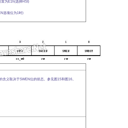
为E1h(选择HSI)
_EN选项位为1时)
含义取决于SWEN位的状态。参见图15和图16。