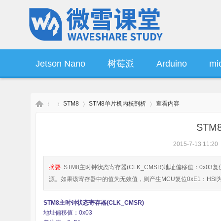
Jetson Nano
树莓派
Arduino
mic
STM8
STM8单片机内核剖析
查看内容
操作系统
产品资讯
ST
2015-7-13 11:20
微
›
›
›
›
摘要
: STM8主时钟状态寄存器(CLK_CMSR)地址偏移值：0x
源。如果该寄存器中的值为无效值，则产生MCU复位0xE1：HSI为主时
STM8主时钟状态寄存器(CLK_CMSR)
地址偏移值：0x03