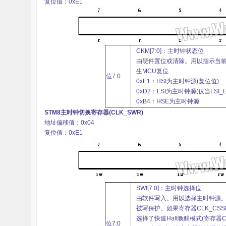
复位值：0xE1
雪
CKM[7:0]：主时钟状态位
由硬件置位或清除。用以指示当
生MCU复位
位7:0
0xE1：HSI为主时钟源(复位值)
0xD2：LSI为主时钟源(仅当LSI
0xB4：HSE为主时钟源
STM8主时钟切换寄存器(CLK_SWR)
地址偏移值：0x04
课
复位值：0xE1
SWI[7:0]：主时钟选择位
由软件写入。用以选择主时钟源。当
被写保护。如果寄存器CLK_CSS
选择了快速Halt唤醒模式(寄存器CLK_
位7:0