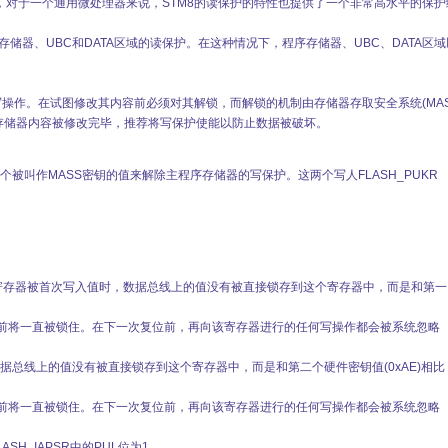
，对于一个通用微处理器来说，STM8的读保护的特性也提供了一个非常高水平的保护
存储器、UBC和DATA区域的读保护。在这种情况下，程序存储器、UBC、DATA区
写操作。在试图修改其内容前必须对其解锁，而解锁的机制由存储器存取安全系统(MAS
旦存储器内容被修改完毕，推荐将写保护使能以防止数据被破坏。
两个被叫作MASS密钥的值来解除主程序存储器的写保护。这两个写人FLASH_PUKR
这个寄存器被首次写入值时，数据总线上的值没有被直接锁存到这个寄存器中，而是和第一
位之前将一直被锁住。在下一次复位前，再向该寄存器进行的任何写操作都会被系统忽略
总线上的值没有被直接锁存到这个寄存器中，而是和第二个硬件密钥值(0xAE)相比
位之前将一直被锁住。在下一次复位前，再向该寄存器进行的任何写操作都会被系统忽略
H_IAPSR中的PUL位为1。