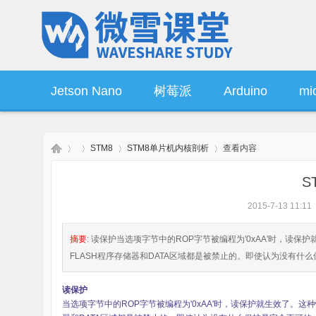
Jetson Nano
树莓派
Arduino
mic
STM8
STM8单片机内核剖析
查看内容
操作系统
产品资讯
S
2015-7-13 11:11
微
›
›
›
›
摘要
: 读保护当选项字节中的ROP字节被编程为'0xAA'时，读保
FLASH程序存储器和DATA区域都是被禁止的。即使认为没有什么保
读保护
当选项字节中的ROP字节被编程为'0xAA'时，读保护就生效了。这种