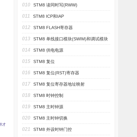
010
STM8 读同时写(RWW)
011
STM8 ICP和IAP
012
STM8 FLASH寄存器
013
STM8 单线接口模块(SWIM)和调试模块
(DM)
014
STM8 供电电源
015
STM8 复位
016
STM8 复位(RST)寄存器
017
STM8 复位寄存器地址映射
018
STM8 时钟控制
019
STM8 主时钟源
020
STM8 主时钟切换
样才
021
STM8 外设时钟门控