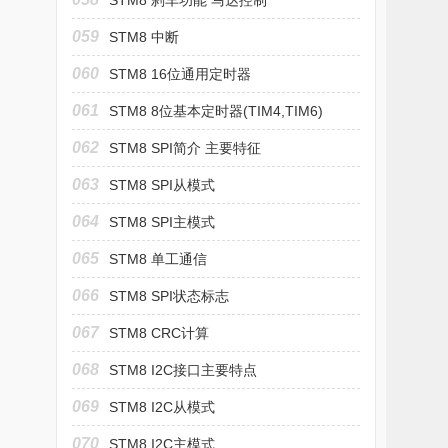
STM8 刹车功能 马达控制
059
STM8 中断
060
STM8 16位通用定时器
(TIM2,TIM3,TIM5)
061
STM8 8位基本定时器(TIM4,TIM6)
062
STM8 SPI简介 主要特征
063
STM8 SPI从模式
064
STM8 SPI主模式
065
STM8 单工通信
066
STM8 SPI状态标志
067
STM8 CRC计算
068
STM8 I2C接口主要特点
069
STM8 I2C从模式
070
STM8 I2C主模式