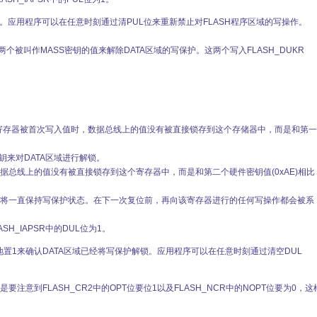
。应用程序可以在任意时刻通过清PUL位来重新禁止对FLASH程序区域的写操作。
两个被叫作MASS密钥的值来解除DATA区域的写保护。这两个写入FLASH_DUKR
这个寄存器被首次写入值时，数据总线上的值没有被直接锁存到这个存储器中，而是和第一
钥来对DATA区域进行解锁。
总线上的值没有被直接锁存到这个寄存器中，而是和第二个硬件密钥值(0xAE)相比
位之前将一直保持写保护状态。在下一次复位前，再向该寄存器进行的任何写操作都会被系
H_IAPSR中的DUL位为1。
置1来确认DATA区域已经将写保护解锁。应用程序可以在任意时刻通过清空DUL
要注意到FLASH_CR2中的OPT位要位1以及FLASH_NCR中的NOPT位要为0，这