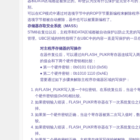
器和DATA区域都是被禁止的。即使认为没有什么保护是完全不可的
别。
可以在ICP模式中通过对选项字节中的ROP字节重新编程来解除程序
雪
选项字节都被自动擦除，器件也可以被重新编程了。
存储器存取安全系统（MASS）
STM8在复位以后，主程序和DATA区域都被自动保护以防止无意的
管理。UBC区域的特性指明了在UBC中的内容一直是写保护的一
对主程序存储器的写操作
在器件复位后，可以通过向FLASH_PUKR寄存器连续写入
的值会和下两个硬件密钥相比较：
● 第一个硬件密钥：0b0101 0110 (0x56)
● 第二个硬件密钥：0b1010 1110 (0xAE)
课
需要通过如下步骤来解除主程序存储器区域的写保护：
向FLASH_PUKR写入第一个8位密钥。在系统复位后，当
个硬件密钥值(0x56)相比较。
如果密钥输入错误，FLASH_PUKR寄存器在下一次系统复
掉。
如果第一个硬件密钥正确，当这个寄存器被第二次写入值时，数据
较。
如果密钥输入错误，FLASH_PUKR寄存器在下一次系统复
掉。
如果第二个硬件密钥正确，主程序存储器写保护被解除，同时FLAS