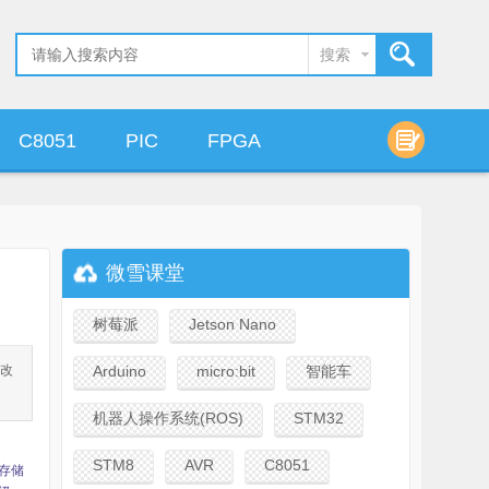
搜索
C8051
PIC
FPGA
算法设计
微雪课堂
树莓派
Jetson Nano
修改
Arduino
micro:bit
智能车
机器人操作系统(ROS)
STM32
STM8
AVR
C8051
序存储