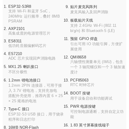
ESP32-S3R8
贴片麦克风阵列
支持 Wi-Fi 和蓝牙 SoC，
麦克风输入及回声消除
240MHz 运行频率，叠封 8MB
板载贴片天线
PSRAM
支持 2.4GHz Wi-Fi (802.11
AXP2101
b/g/n) 和 Bluetooth 5 (LE)
高集成度的电源管理芯片
预留 GPIO 焊盘
ES8311
引出可用 IO 功能引脚，方便扩
低功耗音频编解码芯片
展使用
ES7210
QMI8658
ADC 芯片实现回声消除电路
六轴惯性测量单元 (IMU)，包含
MX1.25 喇叭接口
一个 3 轴陀螺仪和一个 3 轴加速
不区分极性
度计
1.2mm 锂电池接口
PCF85063
RTC 时钟芯片
1.2mm 2PIN 连接器，可用于接
入 3.7V 锂电池，支持充放电
BOOT 按键
搭配外壳使用，推荐内置 6 × 25
用于设备启动和功能调试
× 25 规格的电池
PWR 电源按键
Type-C 接口
可控制电源通断，支持自定义功
ESP32-S3 USB 接口，用于烧录
能
程序和日志打印
1.83 英寸屏幕接线端子
16MB NOR-Flash