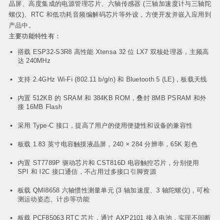
晶屏、高度集成的电源管理芯片、六轴传感器 (三轴加速度计与三轴陀
螺仪)、RTC 和低功耗音频编解码芯片等外设，方便开发并嵌入应用到
产品中。
主要功能特性有：
搭载 ESP32-S3R8 高性能 Xtensa 32 位 LX7 双核处理器，主频高
达 240MHz
支持 2.4GHz Wi-Fi (802.11 b/g/n) 和 Bluetooth 5 (LE)，板载天线
内置 512KB 的 SRAM 和 384KB ROM，叠封 8MB PSRAM 和外
接 16MB Flash
采用 Type-C 接口，提高了用户的使用便捷性和设备的兼容性
板载 1.83 英寸电容触摸液晶屏，240 × 284 分辨率，65K 彩色
内置 ST7789P 驱动芯片和 CST816D 电容触控芯片，分别使用
SPI 和 I2C 接口通信，不占用过多接口引脚资源
板载 QMI8658 六轴惯性测量单元 (3 轴加速度、3 轴陀螺仪)，可检
测运动姿态、计步等功能
板载 PCF85063 RTC 芯片，通过 AXP2101 接入电池，实现不间断