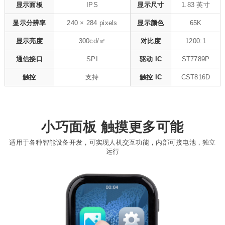
显示面板
IPS
显示尺寸
1.83 英寸
显示分辨率
240 × 284 pixels
显示颜色
65K
显示亮度
300cd/㎡
对比度
1200:1
通信接口
SPI
驱动 IC
ST7789P
触控
支持
触控 IC
CST816D
小巧面板 触摸更多可能
适用于各种智能设备开发，可实现人机交互功能，内部可接电池，独立
运行