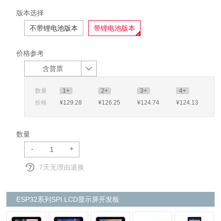
版本选择
不带锂电池版本
带锂电池版本
价格参考
含普票
数量
1+
2+
3+
4+
价格
¥129
.28
¥126
.25
¥124
.74
¥124
.13
数量
-
+
7天无理由退换
ESP32系列SPI LCD显示屏开发板