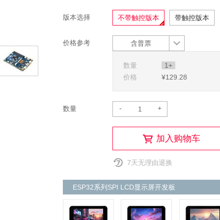
版本选择
不带触控版本
带触控版本
价格参考
含普票
数量
1+
价格
¥129
.28
-
+
数量
加入购物车
7天无理由退换
ESP32系列SPI LCD显示屏开发板