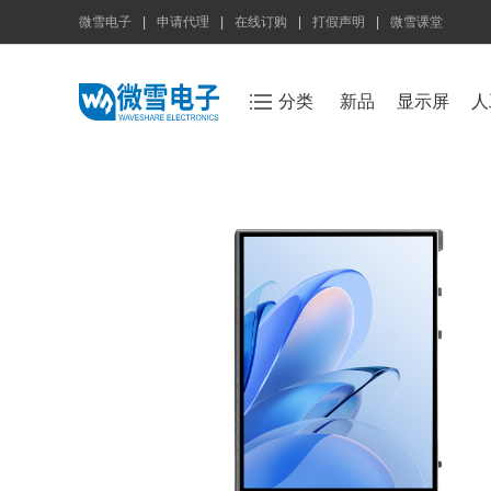
微雪电子
|
申请代理
|
在线订购
|
打假声明
|
微雪课堂
分类
新品
显示屏
人