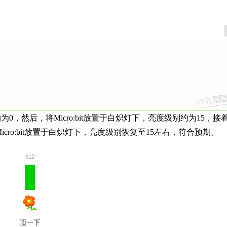
约为
0
，然后，将
Micro:bit
放置于白炽灯下，亮度级别约为
15
，接
icro:bit
放置于白炽灯下，亮度级别恢复至
15
左右，符合预期。
312
顶一下