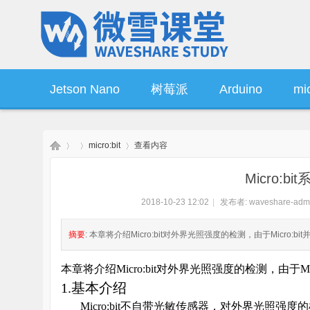
Jetson Nano
树莓派
Arduino
mic
micro:bit
查看内容
操作系统
产品资讯
Micro:
2018-10-23 12:02
|
发布者:
waveshare-adm
微
›
›
›
摘要
: 本章将介绍Micro:bit对外界光照强度的检测，由于Micr
本章将介绍
Micro:bit
对外界光照强度的检测，由于
Mi
1.
基本介绍
Micro:bit
不自带光敏传感器，对外界光照强度的