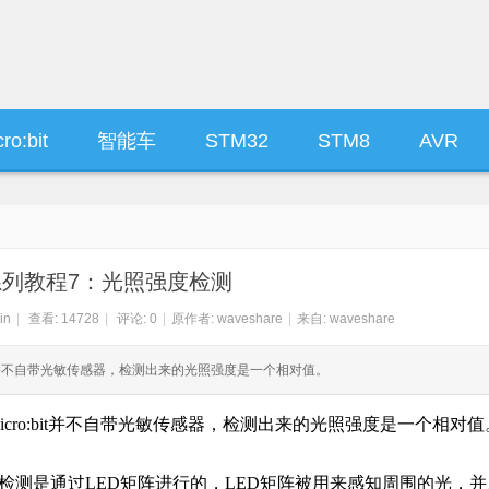
ro:bit
智能车
STM32
STM8
AVR
bit系列教程7：光照强度检测
in
|
查看:
14728
|
评论: 0
|
原作者: waveshare
|
来自: waveshare
o:bit并不自带光敏传感器，检测出来的光照强度是一个相对值。
cro:bit
并不自带光敏传感器，检测出来的光照强度是一个相对值
检测是通过
LED
矩阵进行的，
LED
矩阵被用来感知周围的光，并