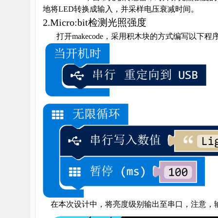
地将
LED
转换成输入，并采样电压衰减时间。
2.Micro:bit
检测光照强度
雪
打开
makecode
，采用积木块的方式编写以下程
课
在本次设计中，将亮度级别输出至串口，注意，