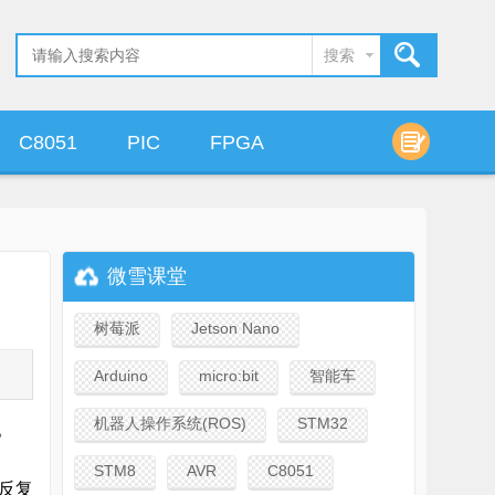
搜索
C8051
PIC
FPGA
算法设计
微雪课堂
树莓派
Jetson Nano
Arduino
micro:bit
智能车
机器人操作系统(ROS)
STM32
。
STM8
AVR
C8051
反复