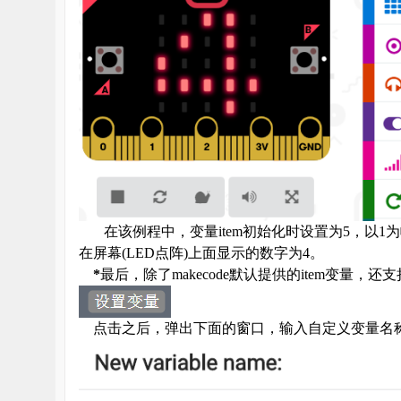
在该例程中，变量
item
初始化时设置为
5
，以
1
为
在屏幕
(LED
点阵
)
上面显示的数字为
4
。
*
最后，除了
makecode
默认提供的
item
变量，还支
点击之后，弹出下面的窗口，输入自定义变量名