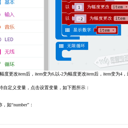
幅度更改
item
后，
item
变为
6,
以
-2
为幅度更改
item
后，
item
变为
4
，
持自定义变量，点击设置变量，如下图所示：
称，如“
number
”：