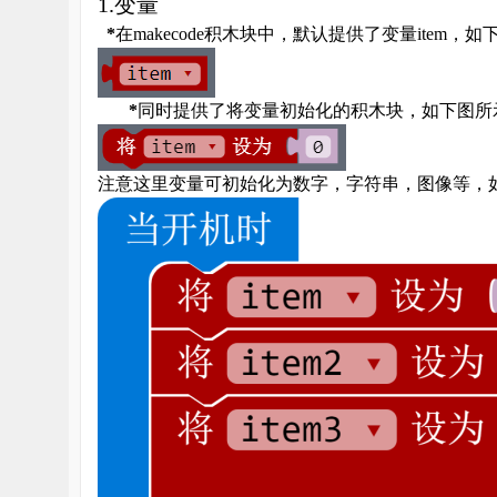
1.
变量
*
在
makecode
积木块中，默认提供了变量
item
，如
雪
*
同时提供了将变量初始化的积木块，如下图所
注意这里变量可初始化为数字，字符串，图像等，
课