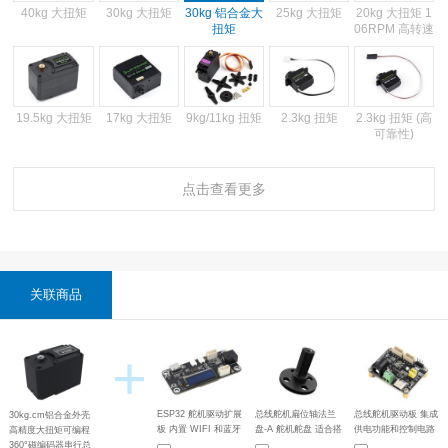
40kg 大扭矩
30kg 大扭矩
25kg 大扭矩
20kg 大扭矩 1
30kg 铝合金大
06RPM 高转速
扭矩
19.5kg 大扭矩
17kg 大扭矩
9kg/11kg 扭矩
2.3kg 扭矩
2.3kg 扭矩 (高
可靠性)
点击查看更多
2kg/2.8kg 扭矩
2kg/2.2kg 扭矩
ESP32舵机驱
舵机驱动扩展
降压稳压功能
动扩展板
板 (小尺寸)
电路板
关联商品
扁位轴法兰盘-
5264-3PIN舵
A
机连接线 300/
+
900mm
ESP32 舵机驱动扩展
总线舵机扁位轴法兰
总线舵机驱动板 集成
30kg.cm铝合金外壳
板 内置 WIFI 和蓝牙
盘-A 舵机舵盘 适合搭
供电功能和控制电路
高精度大扭矩可编程
配总线舵机使用 兼容
适用于ST/SC系列总
360°磁编码器串行总