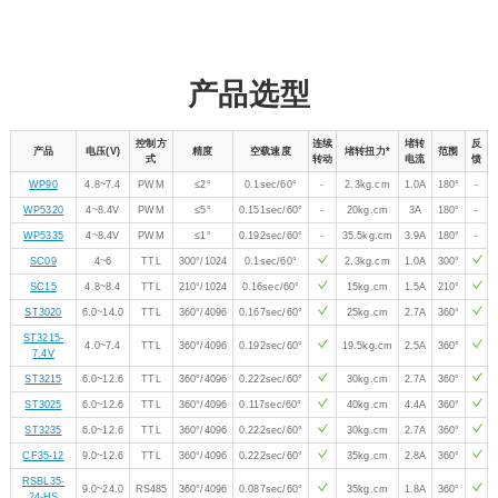
产品选型
控制方
连续
堵转
反
产品
电压(V)
精度
空载速度
堵转扭力*
范围
式
转动
电流
馈
WP90
4.8~7.4
PWM
≤2°
0.1sec/60°
-
2.3kg.cm
1.0A
180°
-
WP5320
4~8.4V
PWM
≤5°
0.151sec/60°
-
20kg.cm
3A
180°
-
WP5335
4~8.4V
PWM
≤1°
0.192sec/60°
-
35.5kg.cm
3.9A
180°
-
SC09
4~6
TTL
300°/1024
0.1sec/60°
2.3kg.cm
1.0A
300°
SC15
4.8~8.4
TTL
210°/1024
0.16sec/60°
15kg.cm
1.5A
210°
ST3020
6.0~14.0
TTL
360°/4096
0.167sec/60°
25kg.cm
2.7A
360°
ST3215-
4.0~7.4
TTL
360°/4096
0.192sec/60°
19.5kg.cm
2.5A
360°
7.4V
ST3215
6.0~12.6
TTL
360°/4096
0.222sec/60°
30kg.cm
2.7A
360°
ST3025
6.0~12.6
TTL
360°/4096
0.117sec/60°
40kg.cm
4.4A
360°
ST3235
6.0~12.6
TTL
360°/4096
0.222sec/60°
30kg.cm
2.7A
360°
CF35-12
9.0~12.6
TTL
360°/4096
0.222sec/60°
35kg.cm
2.8A
360°
RSBL35-
9.0~24.0
RS485
360°/4096
0.087sec/60°
35kg.cm
1.8A
360°
24-HS