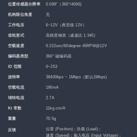
位置传感器分辨率
0.088°（360°/4096)
机构限位角度
无
工作电压
6~12V（典型值 12V）
齿轮形式
高精度钢质（减速比 1:345)
空载速度
0.222sec/60degree 45RPM@12V
编码器类型
360° 磁编码器
ID 范围
0~253
波特率
38400bps ~ 1Mbps（默认1Mbps)
空载电流
190mA
堵转电流
2.7A
Kt 常数
11kg.cm/A
重量
70.5g
位置 (Position)；负载 (Load)；
反馈
速度 (Speed)；输入电压 (Input Voltage)；