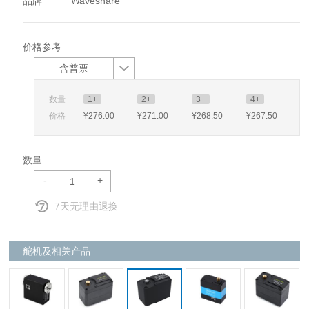
品牌
Waveshare
价格参考
含普票
数量
1+
2+
3+
4+
价格
¥276
.00
¥271
.00
¥268
.50
¥267
.50
数量
-
+
7天无理由退换
舵机及相关产品