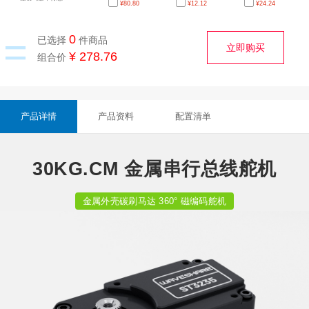
¥
80.80
¥
12.12
¥
24.24
多种传动部件
线舵机 小尺寸易集成
线舵机 多种运行模式
切换
=
0
已选择
件商品
立即购买
¥ 278.76
组合价
产品详情
产品资料
配置清单
30KG.CM 金属串行总线舵机
金属外壳碳刷马达 360° 磁编码舵机