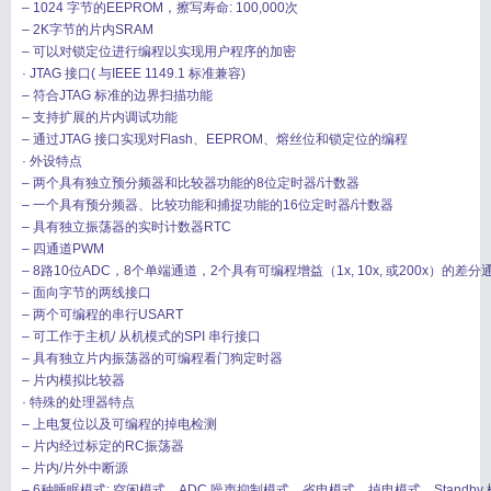
– 1024 字节的EEPROM，擦写寿命: 100,000次
– 2K字节的片内SRAM
– 可以对锁定位进行编程以实现用户程序的加密
· JTAG 接口( 与IEEE 1149.1 标准兼容)
– 符合JTAG 标准的边界扫描功能
– 支持扩展的片内调试功能
搜索
用户
版块
– 通过JTAG 接口实现对Flash、EEPROM、熔丝位和锁定位的编程
· 外设特点
– 两个具有独立预分频器和比较器功能的8位定时器/计数器
– 一个具有预分频器、比较功能和捕捉功能的16位定时器/计数器
– 具有独立振荡器的实时计数器RTC
– 四通道PWM
– 8路10位ADC，8个单端通道，2个具有可编程增益（1x, 10x, 或200x）的差分
– 面向字节的两线接口
– 两个可编程的串行USART
– 可工作于主机/ 从机模式的SPI 串行接口
– 具有独立片内振荡器的可编程看门狗定时器
– 片内模拟比较器
· 特殊的处理器特点
– 上电复位以及可编程的掉电检测
– 片内经过标定的RC振荡器
– 片内/片外中断源
– 6种睡眠模式: 空闲模式、ADC 噪声抑制模式、省电模式、掉电模式、Standby 