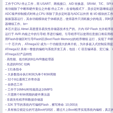
工作于CPU 停止工作，而 USART、两线接口、A/D 转换器、SRAM、T/C
有功能除了中断和硬件复位之外都 停止工作；在省电模式下，异步定时器继续运
ADC噪声抑制模式时终止CPU 和除了异步定时器与ADC以外所 有 I/O 模块的工作
振振荡器运行，其余功能模块处于休眠状态，使得器件只消耗极少的电流，同时具有快
器继续工作。br>
本芯片是以 Atmel 高密度非易失性存储器技术生产的。片内 ISP Flash 允许
运行于 AVR 内核之中的引导程 序进行编程。引导程序可以使用任意接口将应用程序下载到应用F
用Flash存储区时引导Flash区(Boot Flash Memory)的程序继续 运行，实现了 R
一个 芯片内， ATmega32 成为一个功能强大的单片机，为许多嵌入式控制应用
ATmega32 具有一整套的编程与系统开发工具，包括：C 语言编译器、宏汇编、
ATmega32产品特性
· 高性能、低功耗的8位AVR微处理器
· 先进的RISC 结构
– 131条指令
– 大多数指令执行时间为单个时钟周期
– 32个8位通用工作寄存器
– 全静态工作
– 工作于16MHz时性能高达16MIPS
– 只需两个时钟周期的硬件乘法器
· 非易失性程序和数据存储器
– 32K 字节的系统内可编程Flash，擦写寿命: 10,000次
– 具有独立锁定位的可选Boot代码区，通过片上Boot程序实现系统内编程，真