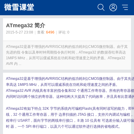
ATmega32 简介
2015-5-27 23:08
|
查看:
6496
|
评论: 0
ATmega32是基于增强的AVRRISC结构的低功耗8位CMOS微控制器。由于其
先进的指 令集以及单时钟周期指令执行时间，ATmega32 的数据吞吐率高达
1MIPS MHz，从而可以缓减系统在功耗和处理速度之间的矛盾。ATmega32
AVR 内 ...
ATmega32是基于增强的AVRRISC结构的低功耗8位CMOS微控制器。由于其先
率高达 1MIPS MHz，从而可以缓减系统在功耗和处理速度之间的矛盾。
ATmega32 AVR 内核具有丰富的指令集和32 个通用工作寄存器。所有的寄存
内同时访问两个独立的寄存器。这种结构大大提高了代码效率，并且具有比普通的CI
ATmega32有如下特点 32K 字节的系统内可编程Flash(具有同时读写的能力，即RWW)，
线，32 个通用工作寄存器，用于 边界扫描的 JTAG 接口，支持片内调试与编程，
程串行 USART，面向字节的两线串行接口， 8 路 10 位具有 可选差分输入级可编程
时 器，一个 SPI 串行端口，以及六个可以通过软件进行选择的省电模式。